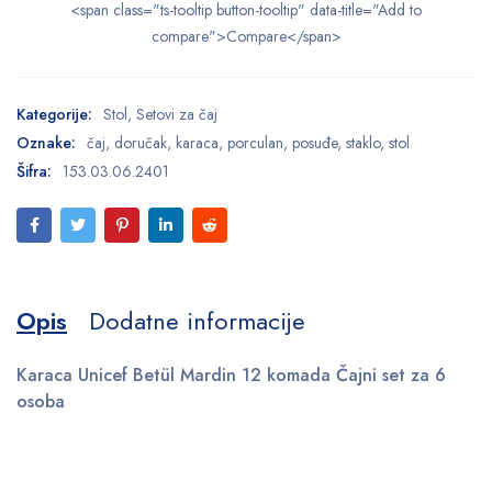
<span class="ts-tooltip button-tooltip" data-title="Add to
compare">Compare</span>
Kategorije:
Stol
,
Setovi za čaj
Oznake:
čaj
,
doručak
,
karaca
,
porculan
,
posuđe
,
staklo
,
stol
Šifra:
153.03.06.2401
Opis
Dodatne informacije
Karaca Unicef ​​Betül Mardin 12 komada Čajni set za 6
osoba