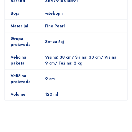
Barkod
8697918815691
Boja
višebojni
Materijal
Fine Pearl
Grupa
Set za čaj
proizvoda
Veličina
Visina: 38 cm/ Širina: 33 cm/ Visina:
paketa
9 cm/ Težina: 2 kg
Veličina
9 cm
proizvoda
Volume
120 ml