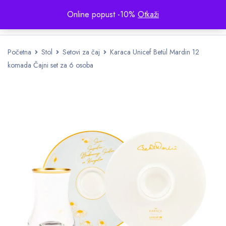
Online popust -10%
Otkaži
Početna
Stol
Setovi za čaj
Karaca Unicef ​​Betül Mardin 12
komada Čajni set za 6 osoba