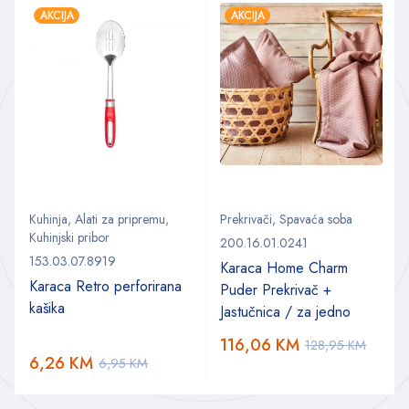
AKCIJA
AKCIJA
Kuhinja
,
Alati za pripremu
,
Prekrivači
,
Spavaća soba
Kuhinjski pribor
200.16.01.0241
153.03.07.8919
Karaca Home Charm
Karaca Retro perforirana
Puder Prekrivač +
kašika
Jastučnica / za jedno
116,06
KM
128,95
KM
6,26
KM
6,95
KM