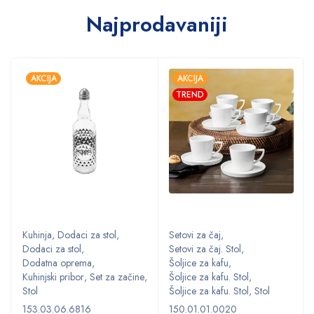
Najprodavaniji
AKCIJA
AKCIJA
TREND
Kuhinja
,
Dodaci za stol
,
Setovi za čaj
,
Dodaci za stol
,
Setovi za čaj. Stol
,
Dodatna oprema
,
Šoljice za kafu
,
,
Kuhinjski pribor
,
Set za začine
,
Šoljice za kafu. Stol
,
Stol
Šoljice za kafu. Stol
,
Stol
153.03.06.6816
150.01.01.0020