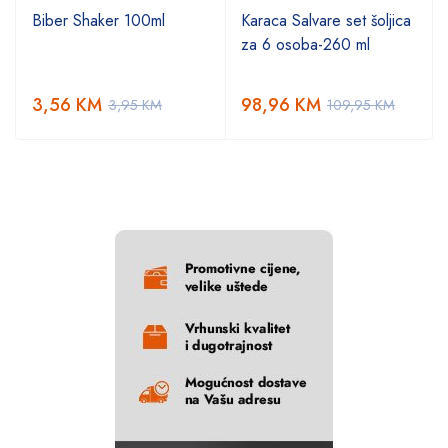
Biber Shaker 100ml
Karaca Salvare set šoljica
za 6 osoba-260 ml
3,56
KM
98,96
KM
3,95
KM
109,95
KM