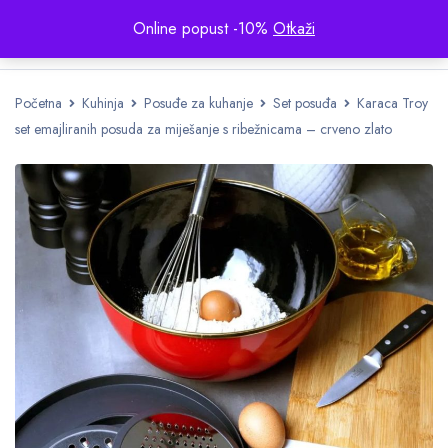
Online popust -10%
Otkaži
Početna
Kuhinja
Posuđe za kuhanje
Set posuđa
Karaca Troy
set emajliranih posuda za miješanje s ribežnicama – crveno zlato