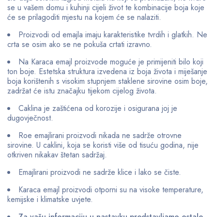
se u vašem domu i kuhinji cijeli život te kombinacije boja koje
će se prilagoditi mjestu na kojem će se nalaziti.
Proizvodi od emajla imaju karakteristike tvrdih i glatkih. Ne
crta se osim ako se ne pokuša crtati izravno.
Na Karaca emajl proizvode moguće je primijeniti bilo koji
ton boje. Estetska struktura izvedena iz boja života i miješanje
boja korištenih s visokim stupnjem staklene sirovine osim boje,
zadržat će istu značajku tijekom cijelog života.
Caklina je zaštićena od korozije i osigurana joj je
dugovječnost.
Roe emajlirani proizvodi nikada ne sadrže otrovne
sirovine. U caklini, koja se koristi više od tisuću godina, nije
otkriven nikakav štetan sadržaj.
Emajlirani proizvodi ne sadrže klice i lako se čiste.
Karaca emajl proizvodi otporni su na visoke temperature,
kemijske i klimatske uvjete.
Za vašu informaciju u nastavku predstavljamo ostale