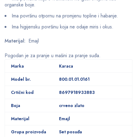
organske boje.
Ima površinu otpornu na promjenu topline i habanje.
Ima higijensku površinu koja ne odaje miris i okus.
Materijal:
Emajl
Pogodan je za pranje u mašini za pranje suđa.
Marka
Karaca
Model br.
800.01.01.0161
Crtični kod
8697918933883
Boja
crveno zlato
Materijal
Emajl
Grupa proizvoda
Set posuđa