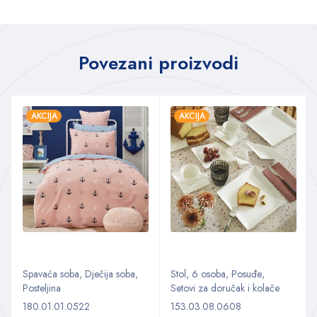
Povezani proizvodi
AKCIJA
AKCIJA
Spavaća soba
,
Dječija soba
,
Stol
,
6 osoba
,
Posuđe
,
Posteljina
Setovi za doručak i kolače
180.01.01.0522
153.03.08.0608