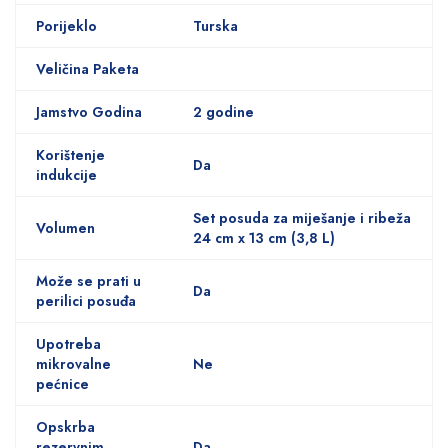
Porijeklo
Turska
Veličina Paketa
Jamstvo Godina
2 godine
Korištenje
Da
indukcije
Set posuda za miješanje i ribeža
Volumen
24 cm x 13 cm (3,8 L)
Može se prati u
Da
perilici posuđa
Upotreba
mikrovalne
Ne
pećnice
Opskrba
rezervnim
Da