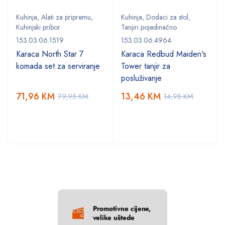
Kuhinja
,
Alati za pripremu
,
Kuhinja
,
Dodaci za stol
,
Kuhinjski pribor
Tanjiri pojedinačno
153.03.06.1519
153.03.06.4964
Karaca North Star 7
Karaca Redbud Maiden's
komada set za serviranje
Tower tanjir za
posluživanje
71,96
KM
13,46
KM
79,95
KM
14,95
KM