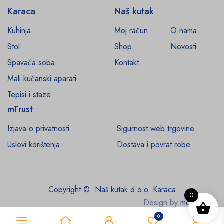
Karaca
Naš kutak
Kuhinja
Moj račun
O nama
Stol
Shop
Novosti
Spavaća soba
Kontakt
Mali kućanski aparati
Tepisi i staze
mTrust
Izjava o privatnosti
Sigurnost web trgovine
Uslovi korištenja
Dostava i povrat robe
Copyright © Naš kutak d.o.o. Karaca
0
Design by
monroe.ba
0
0