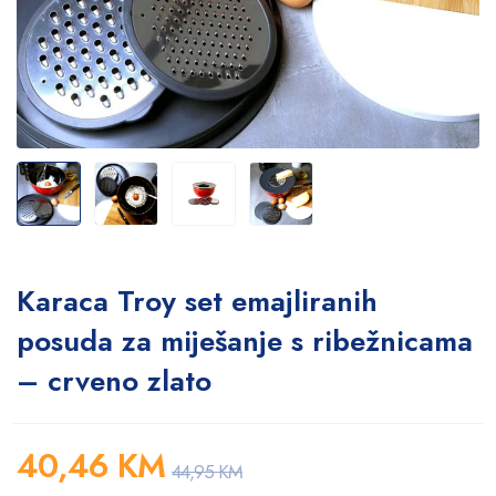
Karaca Troy set emajliranih
posuda za miješanje s ribežnicama
– crveno zlato
40,46
KM
44,95
KM