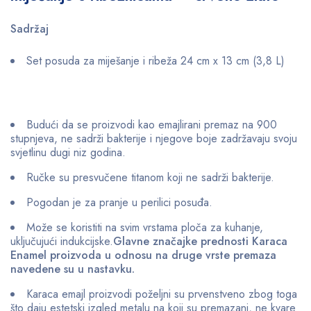
Sadržaj
Set posuda za miješanje i ribeža 24 cm x 13 cm (3,8 L)
Budući da se proizvodi kao emajlirani premaz na 900
stupnjeva, ne sadrži bakterije i njegove boje zadržavaju svoju
svjetlinu dugi niz godina.
Ručke su presvučene titanom koji ne sadrži bakterije.
Pogodan je za pranje u perilici posuđa.
Može se koristiti na svim vrstama ploča za kuhanje,
uključujući indukcijske.
Glavne značajke prednosti Karaca
Enamel proizvoda u odnosu na druge vrste premaza
navedene su u nastavku.
Karaca emajl proizvodi poželjni su prvenstveno zbog toga
što daju estetski izgled metalu na koji su premazani, ne kvare