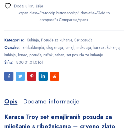
<span class="ts-tooltip button-tooltip" data-title="Add to
compare">Compare</span>
Kategorije:
Kuhinja
,
Posuđe za kuhanje
,
Set posuđa
Oznake:
antibakterijski
,
elegancija
,
emajl
,
indkucija
,
karaca
,
kuhanje
,
kuhinja
,
lonac
,
posuđe
,
ručak
,
sahan
,
set posuđa za kuhanje
Šifra:
800.01.01.0161
Opis
Dodatne informacije
Karaca Troy set emajliranih posuda za
miješanje s ribežnicama – crveno zlato