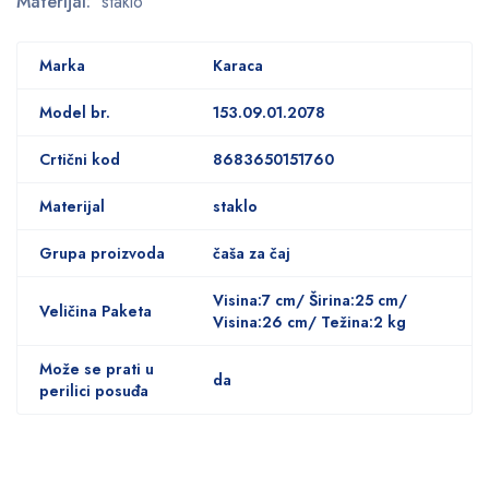
Materijal:
staklo
Marka
Karaca
Model br.
153.09.01.2078
Crtični kod
8683650151760
Materijal
staklo
Grupa proizvoda
čaša za čaj
Visina:7 cm/ Širina:25 cm/
Veličina Paketa
Visina:26 cm/ Težina:2 kg
Može se prati u
da
perilici posuđa