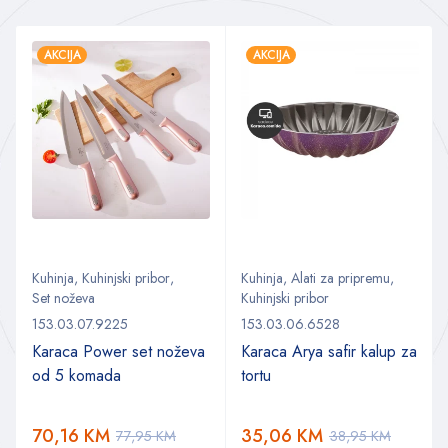
AKCIJA
AKCIJA
Kuhinja
,
Kuhinjski pribor
,
Kuhinja
,
Alati za pripremu
,
Set noževa
Kuhinjski pribor
153.03.07.9225
153.03.06.6528
Karaca Power set noževa
Karaca Arya safir kalup za
od 5 komada
tortu
70,16
KM
35,06
KM
77,95
KM
38,95
KM