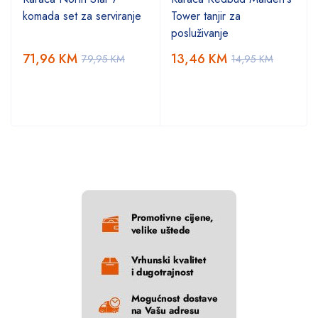
komada set za serviranje
Tower tanjir za
posluživanje
71,96
KM
13,46
KM
79,95
KM
14,95
KM