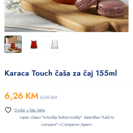
Karaca Touch čaša za čaj 155ml
6,26
KM
6,95
KM
<span class="ts-tooltip button-tooltip" data-title="Add to
compare">Compare</span>