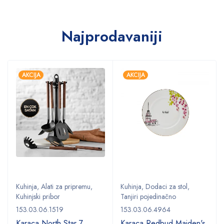
Najprodavaniji
AKCIJA
AKCIJA
Kuhinja
,
Alati za pripremu
,
Kuhinja
,
Dodaci za stol
,
Kuhinjski pribor
Tanjiri pojedinačno
153.03.06.1519
153.03.06.4964
Karaca North Star 7
Karaca Redbud Maiden's