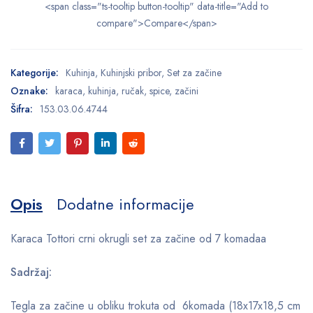
<span class="ts-tooltip button-tooltip" data-title="Add to
compare">Compare</span>
Kategorije:
Kuhinja
,
Kuhinjski pribor
,
Set za začine
Oznake:
karaca
,
kuhinja
,
ručak
,
spice
,
začini
Šifra:
153.03.06.4744
Opis
Dodatne informacije
Karaca Tottori crni okrugli set za začine od 7 komadaa
Sadržaj:
Tegla za začine u obliku trokuta od 6komada (18x17x18,5 cm