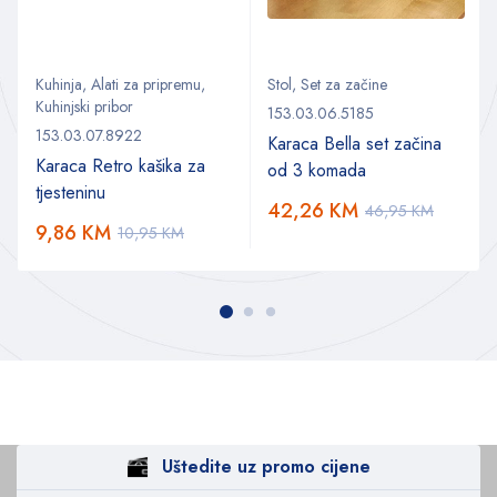
Kuhinja
,
Alati za pripremu
,
Stol
,
Set za začine
Kuhinjski pribor
153.03.06.5185
153.03.07.8922
Karaca Bella set začina
Karaca Retro kašika za
od 3 komada
tjesteninu
42,26
KM
46,95
KM
9,86
KM
10,95
KM
Uštedite uz promo cijene