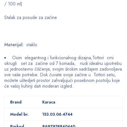
/ 100 ml)
Stalak za posude za začine
Materijal:
staklo
Osim elegantnog i funkcionalnog dizajna,Tottori crni
okrugli set za začine od 7 komada, nudi idealnu upotrebu
uz jednostavno čišćenje, svojim širokim sadržajem zadovoljava
sve vaše potrebe. Dok čuvate svoje začine u Tottori setu,
možete uštedjeti prostor zahvaljujući posebnom postolju koje
će vašoj kuhinji dati moderan izgled.
Brand
Karaca
Model br.
153.03.06.4744
Barkod
8697918840440