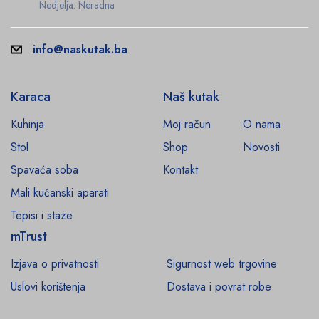
Nedjelja: Neradna
info@naskutak.ba
Karaca
Naš kutak
Kuhinja
Moj račun
O nama
Stol
Shop
Novosti
Spavaća soba
Kontakt
Mali kućanski aparati
Tepisi i staze
mTrust
Izjava o privatnosti
Sigurnost web trgovine
Uslovi korištenja
Dostava i povrat robe