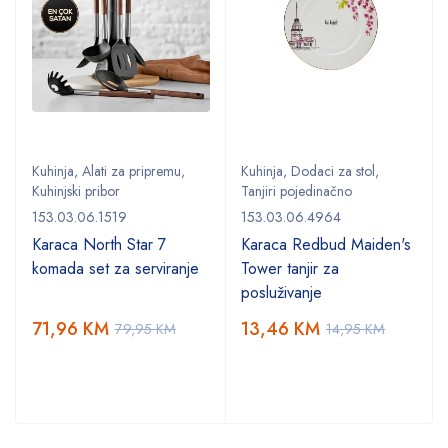
Kuhinja
,
Alati za pripremu
,
Kuhinja
,
Dodaci za stol
,
Kuhinjski pribor
Tanjiri pojedinačno
153.03.06.1519
153.03.06.4964
Karaca North Star 7
Karaca Redbud Maiden's
komada set za serviranje
Tower tanjir za
posluživanje
71,96
KM
13,46
KM
79,95
KM
14,95
KM