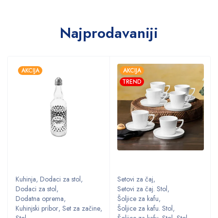
Najprodavaniji
AKCIJA
AKCIJA
TREND
Kuhinja
,
Dodaci za stol
,
Setovi za čaj
,
Dodaci za stol
,
Setovi za čaj. Stol
,
Dodatna oprema
,
Šoljice za kafu
,
,
Kuhinjski pribor
,
Set za začine
,
Šoljice za kafu. Stol
,
Stol
Šoljice za kafu. Stol
,
Stol