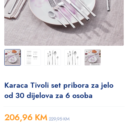
Karaca Tivoli set pribora za jelo
od 30 dijelova za 6 osoba
206,96
KM
229,95
KM