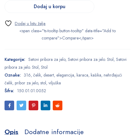
Dodaj u korpu
<span class="ts-tooltip button-tooltip" data-title="Add to
compare">Compare</span>
Kategorije:
Setovi pribora za jelo
,
Setovi pribora za jelo. Stol
,
Setovi
pribora za jelo. Stol
,
Stol
Oznake:
316
,
čelik
,
desert
,
elegancija
,
karaca
,
kašika
,
nehrđajući
čelik
,
pribor za jelo
,
stol
,
viljuška
Šifra:
150.01.01.0052
Opis
Dodatne informacije