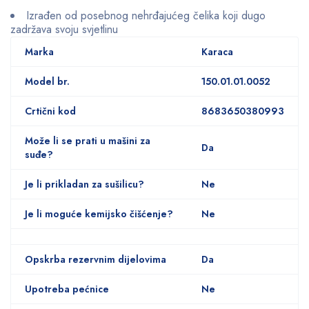
Izrađen od posebnog nehrđajućeg čelika koji dugo
zadržava svoju svjetlinu
Marka
Karaca
Model br.
150.01.01.0052
Crtični kod
8683650380993
Može li se prati u mašini za
Da
suđe?
Je li prikladan za sušilicu?
Ne
Je li moguće kemijsko čišćenje?
Ne
Opskrba rezervnim dijelovima
Da
Upotreba pećnice
Ne