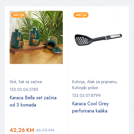
AKCIJA
AKCIJA
Stol
,
Set za začine
Kuhinja
,
Alati za pripremu
,
Kuhinjski pribor
153.03.06.5185
153.03.07.8799
Karaca Bella set začina
Karaca Cool Grey
od 3 komada
perforirana kašika
a
42,26
KM
46,95
KM