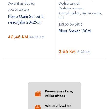
Dekorativni dodaci
Dodaci za stol
,
Dodatna oprema
,
300.21.02.013
Kuhinjski pribor
,
Set za začine
,
Home Marin Set od 2
Stol
svijećnjaka 20x25cm
153.03.06.6816
Biber Shaker 100ml
40,46
KM
44,95
KM
3,56
KM
3,95
KM