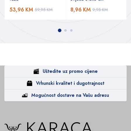
53,96
KM
8,96
KM
59,95
KM
9,95
KM
Uštedite uz promo cijene
Vrhunski kvalitet i dugotrajnost
Mogućnost dostave na Vašu adresu