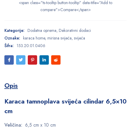
<span class="ts-tooltip button-tooltip" data-title="Add to
compare">Compare</span>
Kategorije:
Dodatna oprema
,
Dekorativni dodaci
Oznake:
karaca home
,
mirisna svijeća
,
svijeća
Šifra:
153.20.01.0406
Opis
Karaca tamnoplava svijeća cilindar 6,5×10
cm
Veličina:
6,5 cm x 10 cm