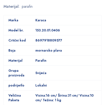
Materijal:
parafin
Marka
Karaca
Model br.
153.20.01.0406
Crtični kod
8697918809577
Boja
mornarsko plava
Materijal
Parafin
Grupa
Svijeća
proizvoda
podrijetlo
Lokalni
Veličina
Visina:16 cm/ Širina:31 cm/ Visina:10
Paketa
cm/ Težina: 1 kg