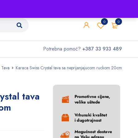
Shop
O nama
Kontakt
0
0
Potrebna pomoć?
+387 33 933 489
Tava
Karaca Swiss Crystal tava sa neprijanjajucom ruckom 20cm
ystal tava
com