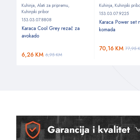
Kuhinja
,
Alati za pripremu
,
Kuhinja
,
Kuhinjski prib
Kuhinjski pribor
153.03.07.9225
153.03.07.8808
Karaca Power set 
 cm
Karaca Cool Grey rezač za
komada
avokado
70,16
KM
77,95
6,26
KM
6,95
KM