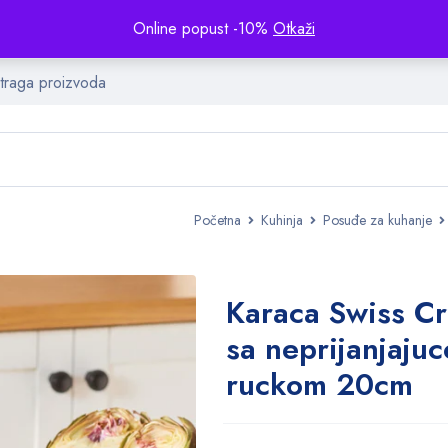
Online popust -10%
Otkaži
Početna
Kuhinja
Posuđe za kuhanje
Karaca Swiss Cr
sa neprijanjaju
ruckom 20cm