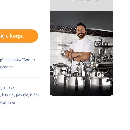
aj u korpu
ip" data-title="Add to
</span>
nje
,
Tava
,
kuhinja
,
posuđe
,
ručak
,
stal
,
tava