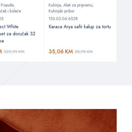
,
Posuđe
,
Kuhinja
,
Alati za pripremu
,
Kuhin
čak i kolače
Kuhinjski pribor
Kuhinj
25
153.03.06.6528
153.0
ect White
Karaca Arya safir kalup za tortu
Kara
 set za doručak 32
ba
M
35,06
KM
9,8
320,95
KM
38,95
KM