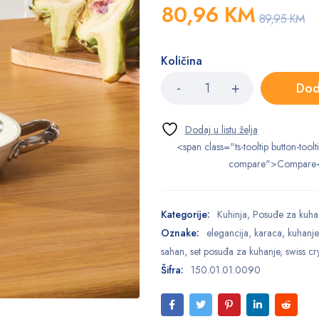
80,96
KM
89,95
KM
Količina
Dod
<span class="ts-tooltip button-toolt
compare">Compare
Kategorije:
Kuhinja
,
Posuđe za kuha
Oznake:
elegancija
,
karaca
,
kuhanje
sahan
,
set posuđa za kuhanje
,
swiss cry
Šifra:
150.01.01.0090