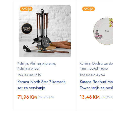
AKCIJA
AKCIJA
Kuhinja
,
Alati za pripremu
,
Kuhinja
,
Dodaci za sto
Kuhinjski pribor
Tanjiri pojedinačno
153.03.06.1519
153.03.06.4964
Karaca North Star 7 komada
Karaca Redbud Mai
set za serviranje
Tower tanjir za posl
71,96
KM
13,46
KM
79,95
KM
14,95