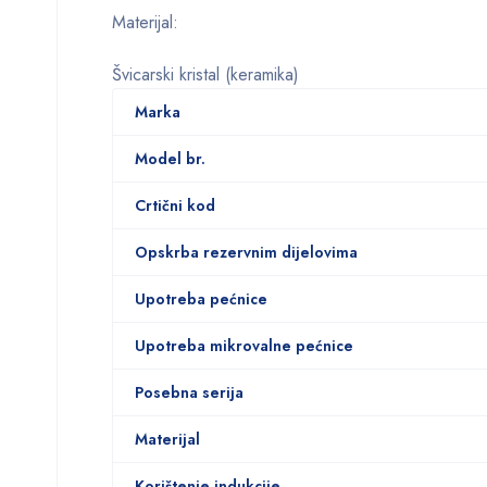
Materijal:
Švicarski kristal (keramika)
Marka
Model br.
Crtični kod
Opskrba rezervnim dijelovima
Upotreba pećnice
Upotreba mikrovalne pećnice
Posebna serija
Materijal
Korištenje indukcije