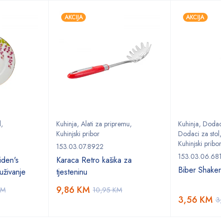
AKCIJA
AKCIJA
l
,
Kuhinja
,
Alati za pripremu
,
Kuhinja
,
Dodaci
Kuhinjski pribor
Dodaci za stol
Kuhinjski pribo
153.03.07.8922
153.03.06.68
den's
Karaca Retro kašika za
Biber Shake
uživanje
tjesteninu
9,86
KM
KM
10,95
KM
3,56
KM
3