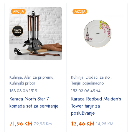
AKCIJA
AKCIJA
Kuhinja
,
Alati za pripremu
,
Kuhinja
,
Dodaci za stol
,
Kuhinjski pribor
Tanjiri pojedinačno
153.03.06.1519
153.03.06.4964
Karaca North Star 7
Karaca Redbud Maiden's
komada set za serviranje
Tower tanjir za
posluživanje
71,96
KM
13,46
KM
79,95
KM
14,95
KM