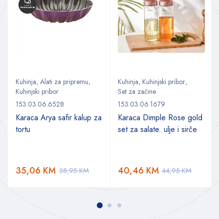
Kuhinja
,
Alati za pripremu
,
Kuhinja
,
Kuhinjski pribor
,
Kuhinjski pribor
Set za začine
153.03.06.6528
153.03.06.1679
Karaca Arya safir kalup za
Karaca Dimple Rose gold
tortu
set za salate. ulje i sirče
35,06
KM
40,46
KM
38,95
KM
44,95
KM