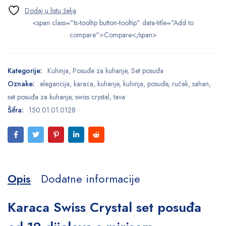
<span class="ts-tooltip button-tooltip" data-title="Add to
compare">Compare</span>
Kategorije:
Kuhinja
,
Posuđe za kuhanje
,
Set posuđa
Oznake:
elegancija
,
karaca
,
kuhanje
,
kuhinja
,
posuđe
,
ručak
,
sahan
,
set posuđa za kuhanje
,
swiss crystal
,
tava
Šifra:
150.01.01.0128
Opis
Dodatne informacije
Karaca Swiss Crystal set posuđa