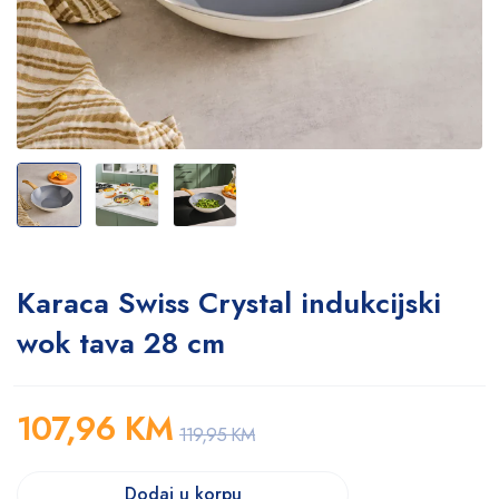
Karaca Swiss Crystal indukcijski
wok tava 28 cm
107,96
KM
119,95
KM
Dodaj u korpu