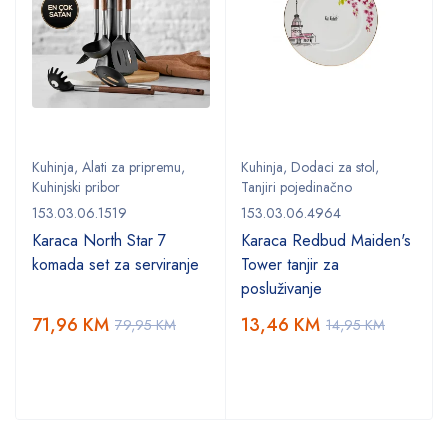
Kuhinja
,
Alati za pripremu
,
Kuhinja
,
Dodaci za stol
,
Kuhinjski pribor
Tanjiri pojedinačno
153.03.06.1519
153.03.06.4964
Karaca North Star 7
Karaca Redbud Maiden's
komada set za serviranje
Tower tanjir za
posluživanje
71,96
KM
13,46
KM
79,95
KM
14,95
KM