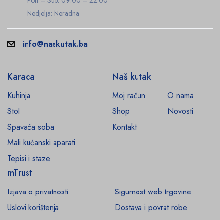
Pon – Sub: 09:00 – 22:00
Nedjelja: Neradna
info@naskutak.ba
Karaca
Naš kutak
Kuhinja
Moj račun
O nama
Stol
Shop
Novosti
Spavaća soba
Kontakt
Mali kućanski aparati
Tepisi i staze
mTrust
Izjava o privatnosti
Sigurnost web trgovine
Uslovi korištenja
Dostava i povrat robe