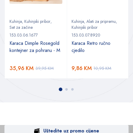
Kuhinja
,
Kuhinjski pribor
,
Kuhinja
,
Alati za pripremu
,
Set za začine
Kuhinjski pribor
153.03.06.1677
153.03.07.8920
Karaca Dimple Rosegold
Karaca Retro ručno
kontejner za pohranu - M
cjedilo
35,96
KM
9,86
KM
39,95
KM
10,95
KM
Uštedite uz promo cijene