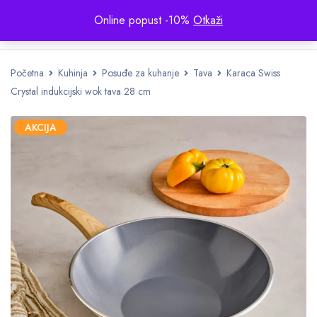
Online popust -10%
Otkaži
Početna
Kuhinja
Posuđe za kuhanje
Tava
Karaca Swiss
Crystal indukcijski wok tava 28 cm
AKCIJA