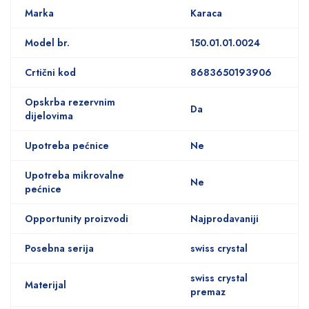
Marka
Karaca
Model br.
150.01.01.0024
Crtični kod
8683650193906
Opskrba rezervnim
Da
dijelovima
Upotreba pećnice
Ne
Upotreba mikrovalne
Ne
pećnice
Opportunity proizvodi
Najprodavaniji
Posebna serija
swiss crystal
swiss crystal
Materijal
premaz