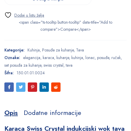
<span class="ts-tooltip button-tooltip" data-title="Add to
compare">Compare</span>
Kategorije:
Kuhinja
,
Posuđe za kuhanje
,
Tava
Oznake:
elegancija
,
karaca
,
kuhanje
,
kuhinja
,
lonac
,
posuđe
,
ručak
,
set posuđa za kuhanje
,
swiss crystal
,
tava
Šifra:
150.01.01.0024
Opis
Dodatne informacije
Karaca Swiss Crystal indukcijski wok tava