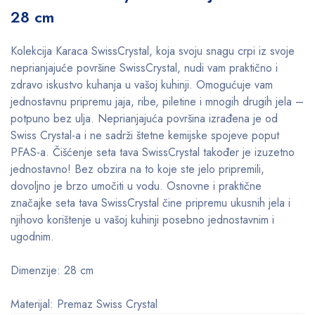
28 cm
Kolekcija Karaca SwissCrystal, koja svoju snagu crpi iz svoje
neprianjajuće površine SwissCrystal, nudi vam praktično i
zdravo iskustvo kuhanja u vašoj kuhinji. Omogućuje vam
jednostavnu pripremu jaja, ribe, piletine i mnogih drugih jela –
potpuno bez ulja. Neprianjajuća površina izrađena je od
Swiss Crystal-a i ne sadrži štetne kemijske spojeve poput
PFAS-a. Čišćenje seta tava SwissCrystal također je izuzetno
jednostavno! Bez obzira na to koje ste jelo pripremili,
dovoljno je brzo umočiti u vodu. Osnovne i praktične
značajke seta tava SwissCrystal čine pripremu ukusnih jela i
njihovo korištenje u vašoj kuhinji posebno jednostavnim i
ugodnim.
Dimenzije: 28 cm
Materijal: Premaz Swiss Crystal