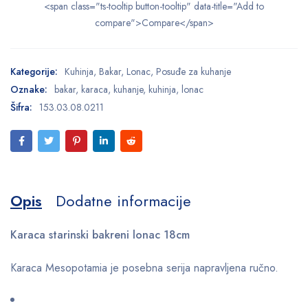
<span class="ts-tooltip button-tooltip" data-title="Add to
compare">Compare</span>
Kategorije:
Kuhinja
,
Bakar
,
Lonac
,
Posuđe za kuhanje
Oznake:
bakar
,
karaca
,
kuhanje
,
kuhinja
,
lonac
Šifra:
153.03.08.0211
Opis
Dodatne informacije
Karaca starinski bakreni lonac 18cm
Karaca Mesopotamia je posebna serija napravljena ručno.