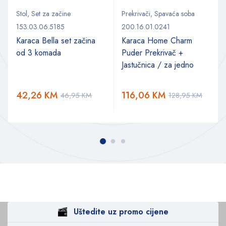
Stol
,
Set za začine
Prekrivači
,
Spavaća soba
153.03.06.5185
200.16.01.0241
Karaca Bella set začina
Karaca Home Charm
od 3 komada
Puder Prekrivač +
Jastučnica / za jedno
42,26
KM
116,06
KM
46,95
KM
128,95
KM
Uštedite uz promo cijene