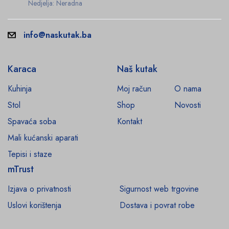
Nedjelja: Neradna
info@naskutak.ba
Karaca
Naš kutak
Kuhinja
Moj račun
O nama
Stol
Shop
Novosti
Spavaća soba
Kontakt
Mali kućanski aparati
Tepisi i staze
mTrust
Izjava o privatnosti
Sigurnost web trgovine
Uslovi korištenja
Dostava i povrat robe