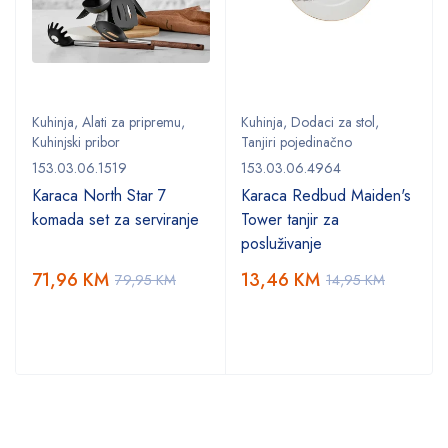
Kuhinja
,
Alati za pripremu
,
Kuhinja
,
Dodaci za stol
,
Kuhinjski pribor
Tanjiri pojedinačno
153.03.06.1519
153.03.06.4964
Karaca North Star 7
Karaca Redbud Maiden's
komada set za serviranje
Tower tanjir za
posluživanje
71,96
KM
13,46
KM
79,95
KM
14,95
KM