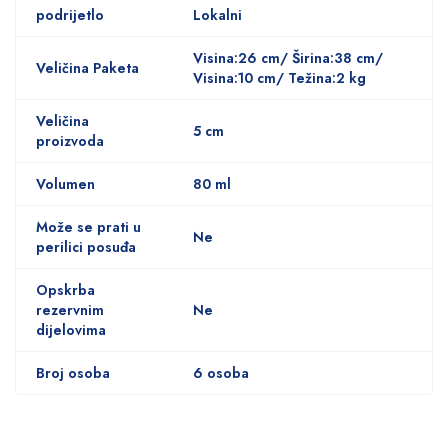
podrijetlo
Lokalni
Visina:26 cm/ Širina:38 cm/
Veličina Paketa
Visina:10 cm/ Težina:2 kg
Veličina
5 cm
proizvoda
Volumen
80 ml
Može se prati u
Ne
perilici posuđa
Opskrba
rezervnim
Ne
dijelovima
Broj osoba
6 osoba