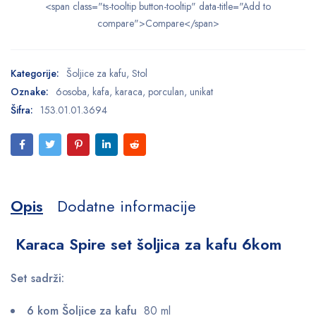
<span class="ts-tooltip button-tooltip" data-title="Add to
compare">Compare</span>
Kategorije:
Šoljice za kafu
,
Stol
Oznake:
6osoba
,
kafa
,
karaca
,
porculan
,
unikat
Šifra:
153.01.01.3694
Opis
Dodatne informacije
Karaca Spire set šoljica za kafu 6kom
Set sadrži:
6 kom Šoljice za kafu
80 ml