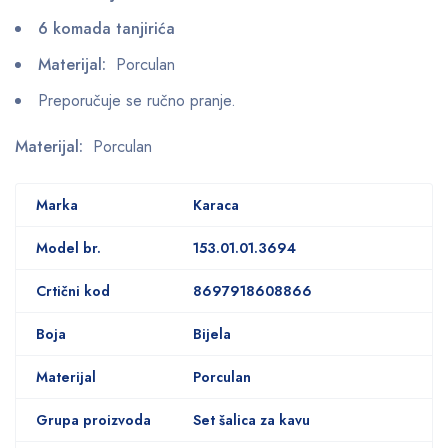
6 komada tanjirića
Materijal:
Porculan
Preporučuje se ručno pranje.
Materijal:
Porculan
Marka
Karaca
Model br.
153.01.01.3694
Crtični kod
8697918608866
Boja
Bijela
Materijal
Porculan
Grupa proizvoda
Set šalica za kavu