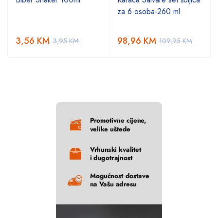
za 6 osoba-260 ml
3,56
KM
98,96
KM
3,95
KM
109,95
KM