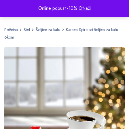
Online popust -10%
Otkaži
Početna
Stol
Šoljice za kafu
Karaca Spire set šoljica za kafu
6kom