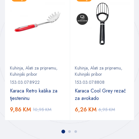
Kuhinja
,
Alati za pripremu
,
Kuhinja
,
Alati za pripremu
,
Kuhinjski pribor
Kuhinjski pribor
153.03.07.8922
153.03.07.8808
Karaca Retro kašika za
Karaca Cool Grey rezač
tjesteninu
za avokado
9,86
KM
6,26
KM
10,95
KM
6,95
KM