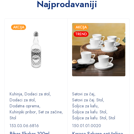
Najprodavaniji
AKCIJA
AKCIJA
TREND
Kuhinja
,
Dodaci za stol
,
Setovi za čaj
,
Dodaci za stol
,
Setovi za čaj. Stol
,
Dodatna oprema
,
Šoljice za kafu
,
,
Kuhinjski pribor
,
Set za začine
,
Šoljice za kafu. Stol
,
Stol
Šoljice za kafu. Stol
,
Stol
153.03.06.6816
150.01.01.0020
Biber Shaker 100ml
Karaca Salvare set šoljica