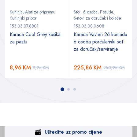
Kuhinja
,
Alati za pripremu
,
Stol
,
6 osoba
,
Posuđe
,
Kuhinjski pribor
Setovi za doručak i kolače
153.03.07.8801
153.03.08.0608
Karaca Cool Grey kašika
Karaca Vavien 26 komada
za pastu
6 osoba porculanski set
za doručak/serviranje
8,96
KM
225,86
KM
9,95
KM
250,95
KM
Uštedite uz promo cijene