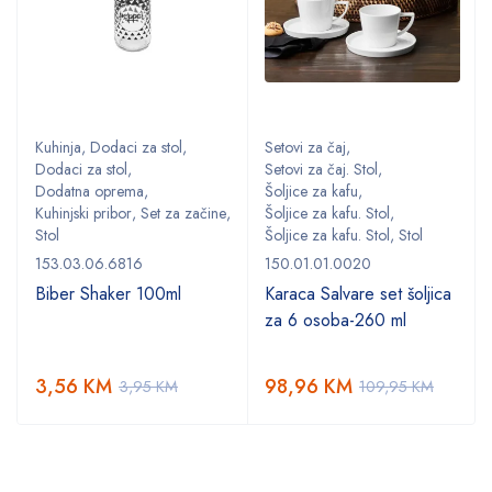
Kuhinja
,
Dodaci za stol
,
Setovi za čaj
,
Dodaci za stol
,
Setovi za čaj. Stol
,
Dodatna oprema
,
Šoljice za kafu
,
,
Kuhinjski pribor
,
Set za začine
,
Šoljice za kafu. Stol
,
Stol
Šoljice za kafu. Stol
,
Stol
153.03.06.6816
150.01.01.0020
Biber Shaker 100ml
Karaca Salvare set šoljica
za 6 osoba-260 ml
3,56
KM
98,96
KM
3,95
KM
109,95
KM