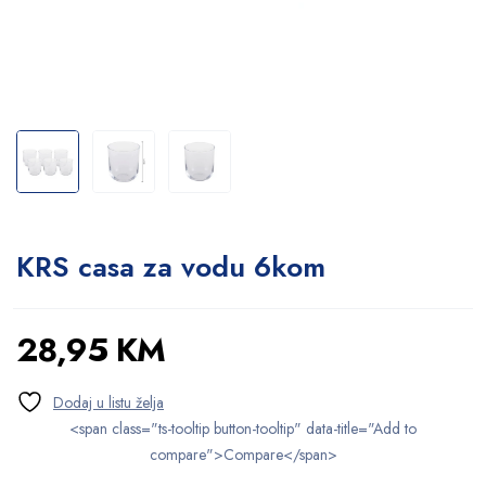
KRS casa za vodu 6kom
28,95
KM
<span class="ts-tooltip button-tooltip" data-title="Add to
compare">Compare</span>