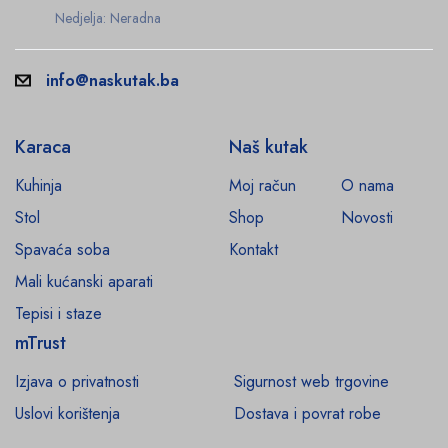
Nedjelja: Neradna
info@naskutak.ba
Karaca
Naš kutak
Kuhinja
Moj račun
O nama
Stol
Shop
Novosti
Spavaća soba
Kontakt
Mali kućanski aparati
Tepisi i staze
mTrust
Izjava o privatnosti
Sigurnost web trgovine
Uslovi korištenja
Dostava i povrat robe