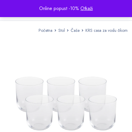
Online popust -10%
Otkaži
Početna
Stol
Čaše
KRS casa za vodu 6kom