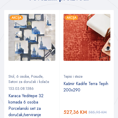
AKCIJA
AKCIJA
Stol
,
6 osoba
,
Posuđe
,
Tepisi i staze
Setovi za doručak i kolače
Kašmir Kadife Terra Tepih
153.03.08.1586
200x290
Karaca Yeditepe 32
komada 6 osoba
Porcelanski set za
527,36
KM
585,95
KM
doručak/serviranje