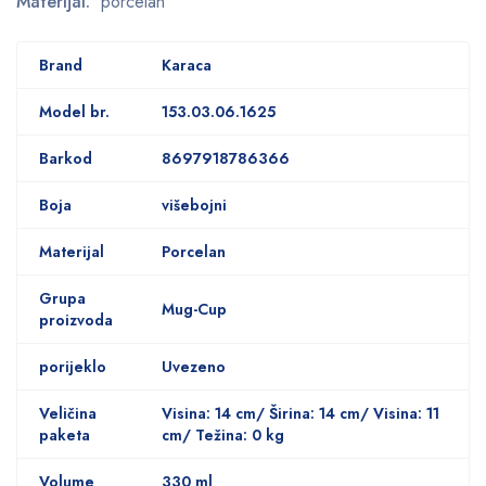
Materijal:
porcelan
Brand
Karaca
Model br.
153.03.06.1625
Barkod
8697918786366
Boja
višebojni
Materijal
Porcelan
Grupa
Mug-Cup
proizvoda
porijeklo
Uvezeno
Veličina
Visina: 14 cm/ Širina: 14 cm/ Visina: 11
paketa
cm/ Težina: 0 kg
Volume
330 ml