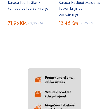
Karaca North Star 7
Karaca Redbud Maiden's
komada set za serviranje
Tower tanjir za
posluživanje
71,96
KM
13,46
KM
79,95
KM
14,95
KM