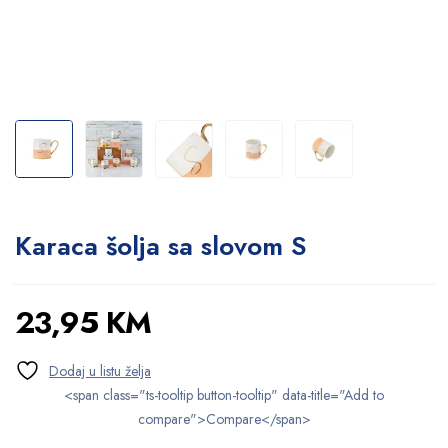
Karaca šolja sa slovom S
23,95
KM
<span class="ts-tooltip button-tooltip" data-title="Add to
compare">Compare</span>