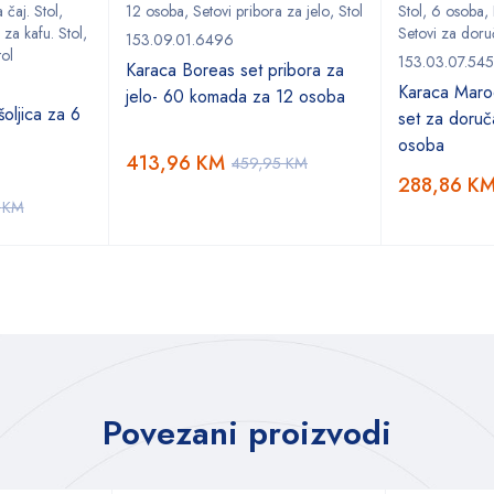
 čaj. Stol
,
12 osoba
,
Setovi pribora za jelo
,
Stol
Stol
,
6 osoba
,
 za kafu. Stol
,
Setovi za doru
153.09.01.6496
tol
153.03.07.54
Karaca Boreas set pribora za
Karaca Marod
jelo- 60 komada za 12 osoba
oljica za 6
set za doruč
osoba
413,96
KM
459,95
KM
288,86
K
5
KM
Povezani proizvodi