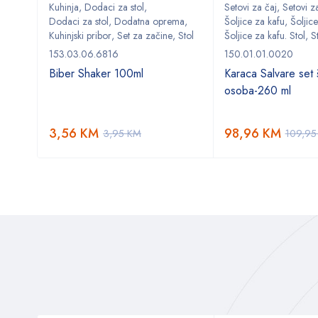
Kuhinja
,
Dodaci za stol
,
Setovi za čaj
,
Setovi za
ma
,
Dodaci za stol
,
Dodatna oprema
,
Šoljice za kafu
,
Šoljice
,
Stol
Kuhinjski pribor
,
Set za začine
,
Stol
Šoljice za kafu. Stol
,
S
153.03.06.6816
150.01.01.0020
Biber Shaker 100ml
Karaca Salvare set š
osoba-260 ml
3,56
KM
98,96
KM
3,95
KM
109,9