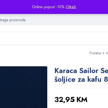
Online popust -10%
Otkaži
Početna
S
Karaca Sailor S
šoljice za kafu 
32,95
KM