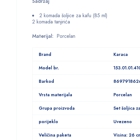
Sadržaj
2 komada šoljice za kafu (85 ml)
2 komada tanjirića
Materijal:
Porcelan
Brand
Karaca
Model br.
153.01.01.41
Barkod
869791862
Vrsta materijala
Porcelan
Grupa proizvoda
Set šoljica z
porijeklo
Uvezeno
Veličina paketa
Visina: 26 c