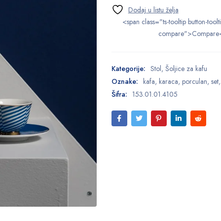
<span class="ts-tooltip button-toolt
compare">Compare
Kategorije:
Stol
,
Šoljice za kafu
Oznake:
kafa
,
karaca
,
porculan
,
set
Šifra:
153.01.01.4105