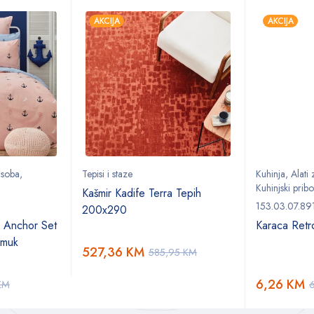
AKCIJA
AKCIJA
 soba
,
Tepisi i staze
Kuhinja
,
Alati
Kuhinjski pribo
Kašmir Kadife Terra Tepih
153.03.07.89
200x290
 Anchor Set
Karaca Retro
amuk
527,36
KM
585,95
KM
6,26
KM
KM