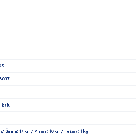
05
6037
a kafu
m/ Širina: 17 cm/ Visina: 10 cm/ Težina: 1 kg