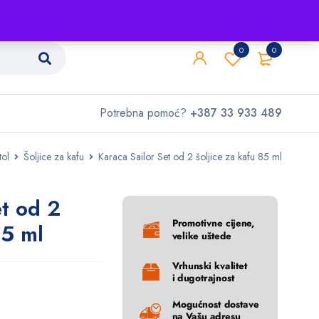
Shop
O nama
Kontakt
0
0
Potrebna pomoć?
+387 33 933 489
tol
Šoljice za kafu
Karaca Sailor Set od 2 šoljice za kafu 85 ml
et od 2
85 ml