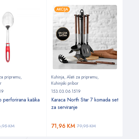
AKCIJA
AKC
 za pripremu
,
Kuhinja
,
Alati za pripremu
,
Kuhin
r
Kuhinjski pribor
153.0
19
153.03.06.1519
Karac
 perforirana kašika
Karaca North Star 7 komada set
za serviranje
21,
71,96
KM
6,95
KM
79,95
KM