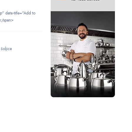
ip" data-title="Add to
</span>
,
šoljice