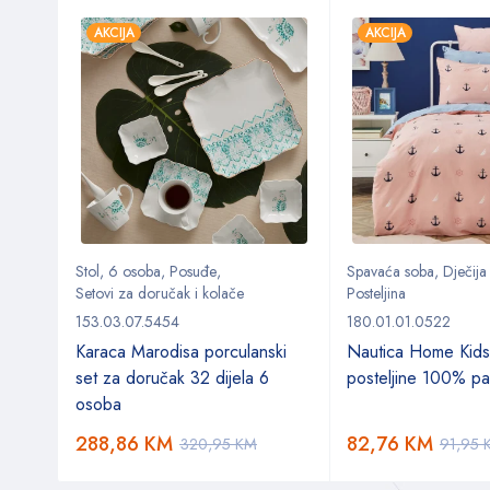
AKCIJA
AKCIJA
ol
Stol
,
6 osoba
,
Posuđe
,
Spavaća soba
,
Dječija
Setovi za doručak i kolače
Posteljina
153.03.07.5454
180.01.01.0522
Karaca Marodisa porculanski
Nautica Home Kids
set za doručak 32 dijela 6
posteljine 100% p
osoba
288,86
KM
82,76
KM
320,95
KM
91,95