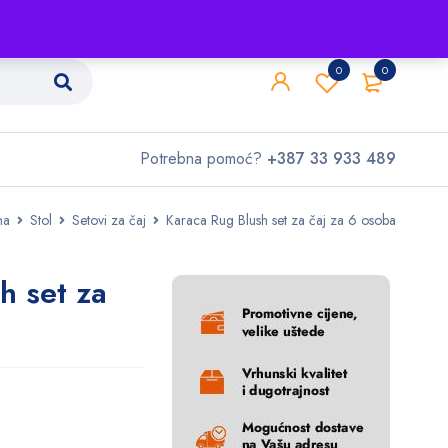
Shop
O nama
Kontakt
0
0
Potrebna pomoć?
+387 33 933 489
na
Stol
Setovi za čaj
Karaca Rug Blush set za čaj za 6 osoba
h set za