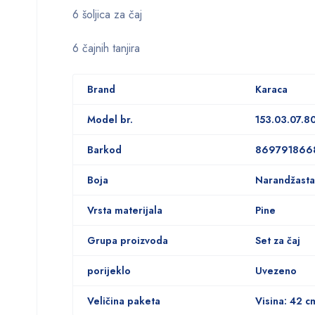
6 šoljica za čaj
6 čajnih tanjira
Brand
Karaca
Model br.
153.03.07.8
Barkod
869791866
Boja
Narandžasta
Vrsta materijala
Pine
Grupa proizvoda
Set za čaj
porijeklo
Uvezeno
Veličina paketa
Visina: 42 c