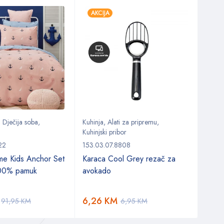
AKCIJA
AKC
,
Dječija soba
,
Kuhinja
,
Alati za pripremu
,
Kuhin
Kuhinjski pribor
153.0
22
153.03.07.8808
Karac
me Kids Anchor Set
Karaca Cool Grey rezač za
100% pamuk
avokado
21,
6,26
KM
91,95
KM
6,95
KM