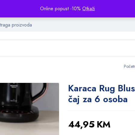
Online popust -10%
Otkaži
Počet
Karaca Rug Blus
čaj za 6 osoba
44,95
KM