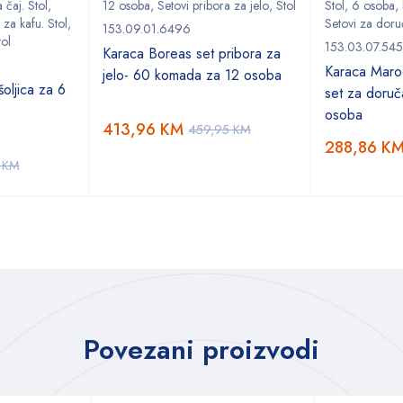
 čaj. Stol
,
12 osoba
,
Setovi pribora za jelo
,
Stol
Stol
,
6 osoba
,
 za kafu. Stol
,
Setovi za doru
153.09.01.6496
tol
153.03.07.54
Karaca Boreas set pribora za
Karaca Marod
jelo- 60 komada za 12 osoba
oljica za 6
set za doruč
osoba
413,96
KM
459,95
KM
288,86
K
5
KM
Povezani proizvodi