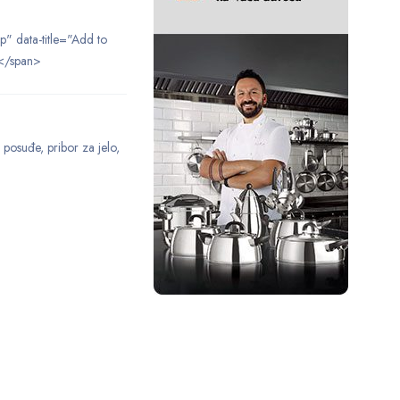
ip" data-title="Add to
</span>
,
posuđe
,
pribor za jelo
,