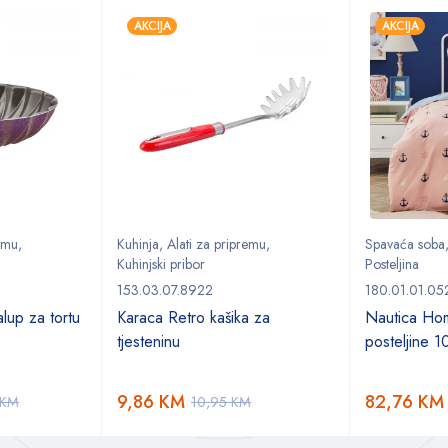
AKCIJA
AKCIJA
remu
,
Kuhinja
,
Alati za pripremu
,
Spavaća soba
Kuhinjski pribor
Posteljina
153.03.07.8922
180.01.01.05
alup za tortu
Karaca Retro kašika za
Nautica Ho
tjesteninu
posteljine 
9,86
KM
82,76
KM
KM
10,95
KM