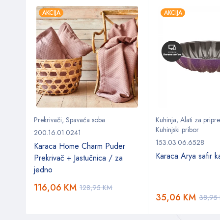
AKCIJA
AKCIJA
ol
Prekrivači
,
Spavaća soba
Kuhinja
,
Alati za prip
Kuhinjski pribor
200.16.01.0241
153.03.06.6528
Karaca Home Charm Puder
Karaca Arya safir k
Prekrivač + Jastučnica / za
jedno
116,06
KM
128,95
KM
35,06
KM
38,95