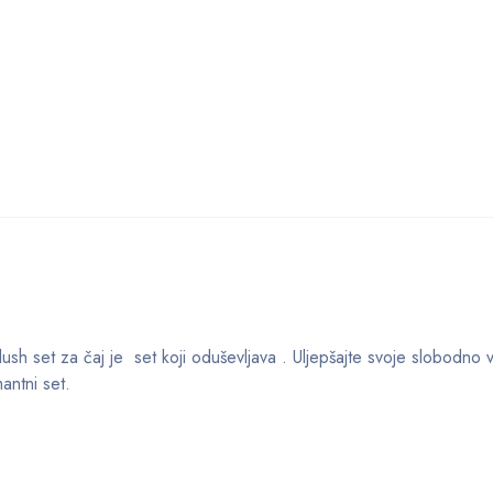
sh set za čaj je set koji oduševljava . Uljepšajte svoje slobodno vr
antni set.