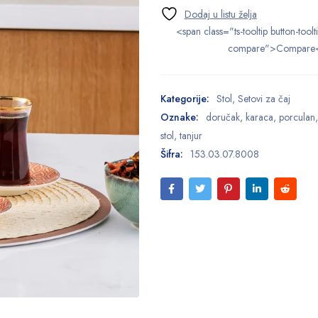
<span class="ts-tooltip button-toolt
compare">Compare
Kategorije:
Stol
,
Setovi za čaj
Oznake:
doručak
,
karaca
,
porculan
stol
,
tanjur
Šifra:
153.03.07.8008