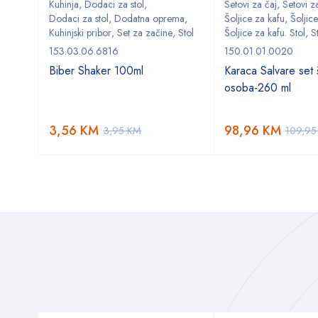
Kuhinja
,
Dodaci za stol
,
Setovi za čaj
,
Setovi za
ma
,
Dodaci za stol
,
Dodatna oprema
,
Šoljice za kafu
,
Šoljice
,
Stol
Kuhinjski pribor
,
Set za začine
,
Stol
Šoljice za kafu. Stol
,
S
153.03.06.6816
150.01.01.0020
Biber Shaker 100ml
Karaca Salvare set š
osoba-260 ml
3,56
KM
98,96
KM
3,95
KM
109,9