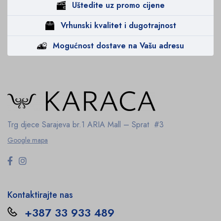
Uštedite uz promo cijene
Vrhunski kvalitet i dugotrajnost
Mogućnost dostave na Vašu adresu
Trg djece Sarajeva br.1
ARIA Mall – Sprat #3
Google mapa
Kontaktirajte nas
+387 33 933 489