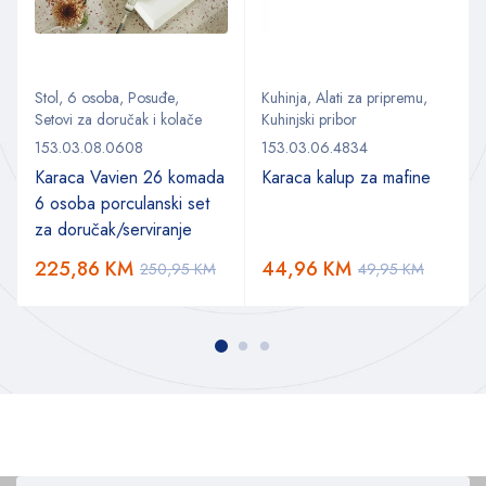
Stol
,
6 osoba
,
Posuđe
,
Kuhinja
,
Alati za pripremu
,
Setovi za doručak i kolače
Kuhinjski pribor
153.03.08.0608
153.03.06.4834
Karaca Vavien 26 komada
Karaca kalup za mafine
6 osoba porculanski set
za doručak/serviranje
225,86
KM
44,96
KM
250,95
KM
49,95
KM