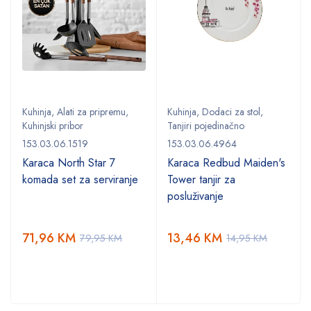
Kuhinja
,
Alati za pripremu
,
Kuhinja
,
Dodaci za stol
,
Kuhinjski pribor
Tanjiri pojedinačno
153.03.06.1519
153.03.06.4964
,
Karaca North Star 7
Karaca Redbud Maiden's
komada set za serviranje
Tower tanjir za
posluživanje
71,96
KM
13,46
KM
79,95
KM
14,95
KM