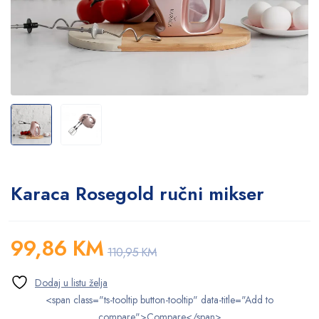
Karaca Rosegold ručni mikser
99,86
KM
110,95
KM
<span class="ts-tooltip button-tooltip" data-title="Add to
compare">Compare</span>