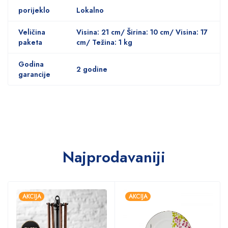
porijeklo
Lokalno
Veličina
Visina: 21 cm/ Širina: 10 cm/ Visina: 17
paketa
cm/ Težina: 1 kg
Godina
2 godine
garancije
Najprodavaniji
AKCIJA
AKCIJA