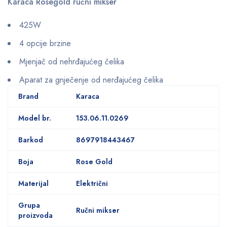
Karaca Rosegold ručni mikser
425W
4 opcije brzine
Mjenjač od nehrđajućeg čelika
Aparat za gnječenje od nerđajućeg čelika
Brand
Karaca
Model br.
153.06.11.0269
Barkod
8697918443467
Boja
Rose Gold
Materijal
Električni
Grupa
Ručni mikser
proizvoda