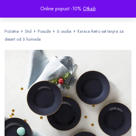
Online popust -10%
Otkaži
Početna
Stol
Posuđe
6 osoba
Karaca Retro set tanjira za
desert od 6 komada