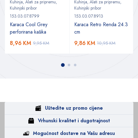
Kuhinja
,
Alati za pripremu
,
Kuhinja
,
Alati za pripremu
,
Kuhinjski pribor
Kuhinjski pribor
153.03.07.8799
153.03.07.8913
Karaca Cool Grey
Karaca Retro Renda 24.3
perforirana kašika
cm
8,96
KM
9,86
KM
9,95
KM
10,95
KM
Uštedite uz promo cijene
Vrhunski kvalitet i dugotrajnost
Mogućnost dostave na Vašu adresu