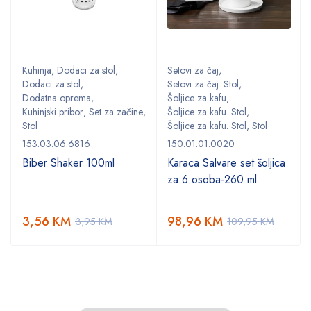
Kuhinja
,
Dodaci za stol
,
Setovi za čaj
,
Dodaci za stol
,
Setovi za čaj. Stol
,
Dodatna oprema
,
Šoljice za kafu
,
,
Kuhinjski pribor
,
Set za začine
,
Šoljice za kafu. Stol
,
Stol
Šoljice za kafu. Stol
,
Stol
153.03.06.6816
150.01.01.0020
Biber Shaker 100ml
Karaca Salvare set šoljica
za 6 osoba-260 ml
3,56
KM
98,96
KM
3,95
KM
109,95
KM