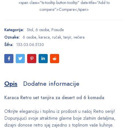
<span class="ts-tooltip button-tooltip" data-title="Add to
compare">Compare</span>
Kategorije:
Stol
,
6 osoba
,
Posuđe
Oznake:
6 osoba
,
karaca
,
ručak
,
tanjir
,
večera
Šifra:
153.03.06.5130
Opis
Dodatne informacije
Karaca Retro set tanjira za desert od 6 komada
Otkrijte eleganciju i toplinu iz prošlosti u našoj Retro seriji!
Dopunjujući svoje atraktivne glavne boje zlatnim detaljima,
dizajni donose retro sjaj zajedno s toplinom vaše kuhinje.