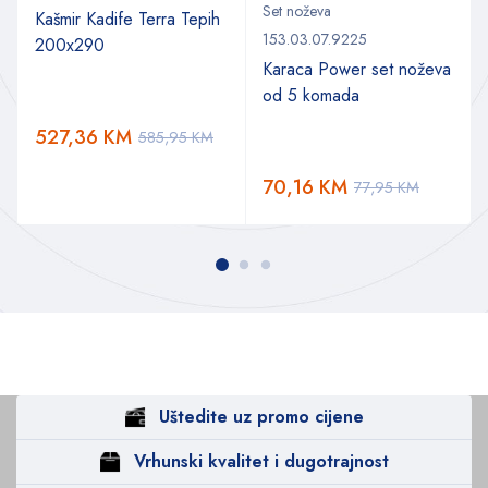
Set noževa
Kašmir Kadife Terra Tepih
153.03.07.9225
200x290
Karaca Power set noževa
od 5 komada
527,36
KM
585,95
KM
70,16
KM
77,95
KM
Uštedite uz promo cijene
Vrhunski kvalitet i dugotrajnost