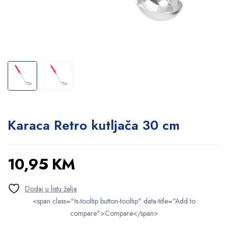
Karaca Retro kutljača 30 cm
10,95
KM
<span class="ts-tooltip button-tooltip" data-title="Add to
compare">Compare</span>