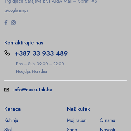
Trg djece Sarajeva br.1
ARIA Mall – Sprat #3
Google mapa
Kontaktirajte nas
+387 33 933 489
Pon – Sub: 09:00 – 22:00
Nedjelja: Neradna
info@naskutak.ba
Karaca
Naš kutak
Kuhinja
Moj račun
O nama
Stol
Shop
Novosti