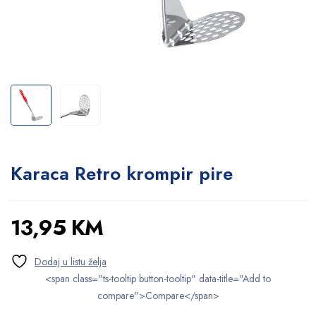
Karaca Retro krompir pire
13,95
KM
<span class="ts-tooltip button-tooltip" data-title="Add to
compare">Compare</span>