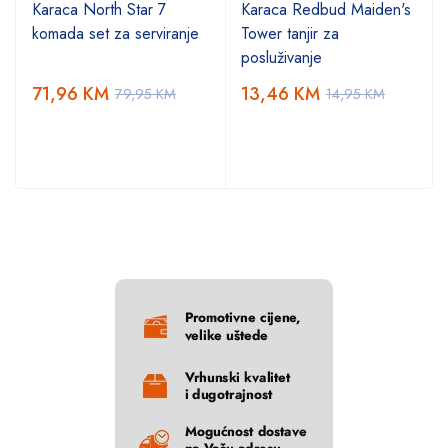
Karaca North Star 7
Karaca Redbud Maiden's
komada set za serviranje
Tower tanjir za
posluživanje
71,96
KM
13,46
KM
79,95
KM
14,95
KM