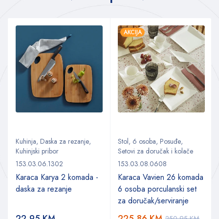
AKCIJA
Kuhinja
,
Daska za rezanje
,
Stol
,
6 osoba
,
Posuđe
,
Kuhinjski pribor
Setovi za doručak i kolače
153.03.06.1302
153.03.08.0608
Karaca Karya 2 komada -
Karaca Vavien 26 komada
daska za rezanje
6 osoba porculanski set
za doručak/serviranje
22,95
KM
225,86
KM
250,95
KM