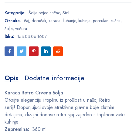
Kategorije:
Šolje pojedinačno
,
Stol
Oznake:
čaj
,
doručak
,
karaca
,
kuhanje
,
kuhinja
,
porculan
,
ručak
,
šolja
,
večera
Šifra:
153.03.06.1607
Opis
Dodatne informacije
Karaca Retro Crvena šolja
Otkrijte eleganciju i toplinu iz prošlosti u našoj Retro
seriji! Dopunjujući svoje atraktivne glavne boje zlatnim
detaljima, dizajni donose retro sjaj zajedno s toplinom vaše
kuhinje.
Zapremina:
360 ml