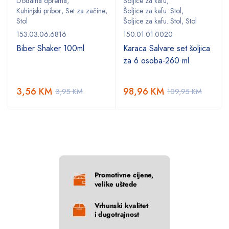
Dodatna oprema
,
Šoljice za kafu
,
,
Kuhinjski pribor
,
Set za začine
,
Šoljice za kafu. Stol
,
Stol
Šoljice za kafu. Stol
,
Stol
153.03.06.6816
150.01.01.0020
Biber Shaker 100ml
Karaca Salvare set šoljica
za 6 osoba-260 ml
3,56
KM
98,96
KM
3,95
KM
109,95
KM