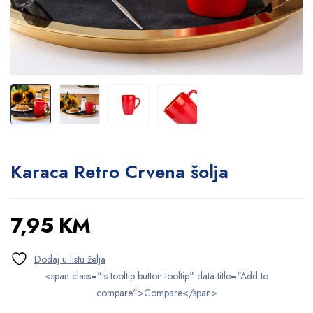
Karaca Retro Crvena šolja
7,95
KM
<span class="ts-tooltip button-tooltip" data-title="Add to
compare">Compare</span>