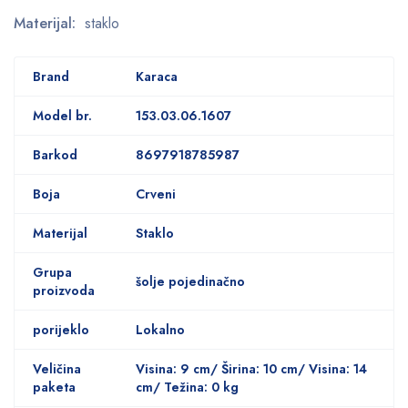
Materijal:
staklo
Brand
Karaca
Model br.
153.03.06.1607
Barkod
8697918785987
Boja
Crveni
Materijal
Staklo
Grupa
šolje pojedinačno
proizvoda
porijeklo
Lokalno
Veličina
Visina: 9 cm/ Širina: 10 cm/ Visina: 14
paketa
cm/ Težina: 0 kg