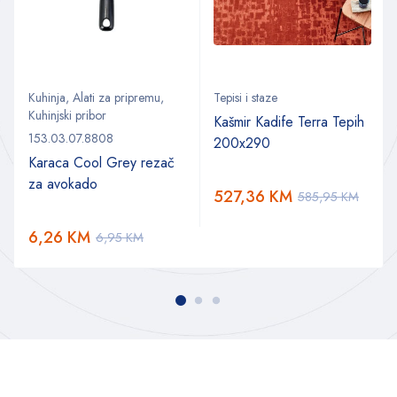
Kuhinja
,
Alati za pripremu
,
Tepisi i staze
Kuhinjski pribor
Kašmir Kadife Terra Tepih
153.03.07.8808
200x290
Karaca Cool Grey rezač
za avokado
527,36
KM
585,95
KM
6,26
KM
6,95
KM