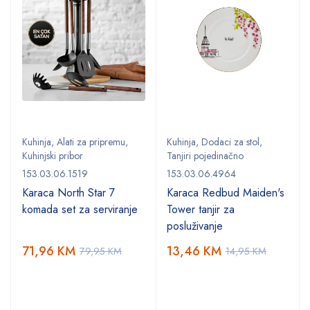
Kuhinja
,
Alati za pripremu
,
Kuhinja
,
Dodaci za stol
,
Kuhinjski pribor
Tanjiri pojedinačno
153.03.06.1519
153.03.06.4964
Karaca North Star 7
Karaca Redbud Maiden's
komada set za serviranje
Tower tanjir za
posluživanje
71,96
KM
13,46
KM
79,95
KM
14,95
KM