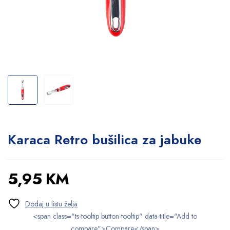
Karaca Retro bušilica za jabuke
5,95
KM
<span class="ts-tooltip button-tooltip" data-title="Add to
compare">Compare</span>