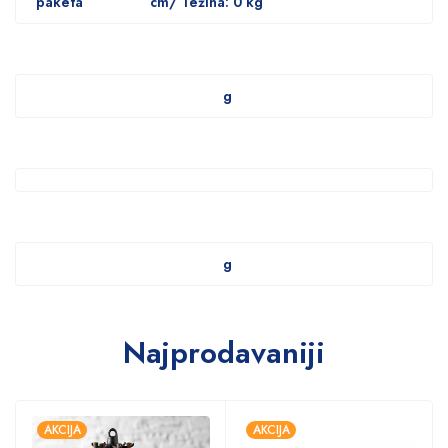
paketa
cm/ Težina: 0 kg
g
g
Najprodavaniji
AKCIJA
AKCIJA