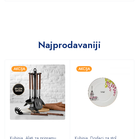
Najprodavaniji
AKCIJA
AKCIJA
Kuhinja
,
Alati za pripremu
,
Kuhinja
,
Dodaci za stol
,