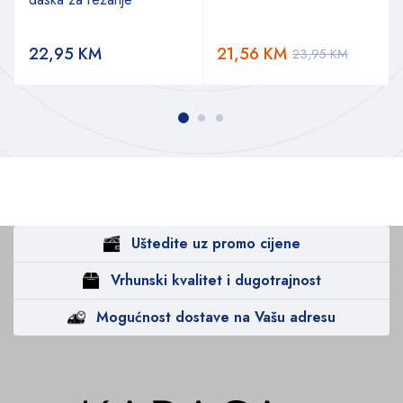
a
22,95
KM
21,56
KM
23,95
KM
Uštedite uz promo cijene
Vrhunski kvalitet i dugotrajnost
Mogućnost dostave na Vašu adresu