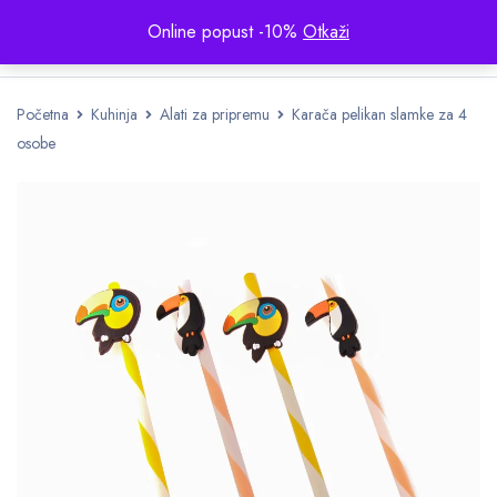
Online popust -10%
Otkaži
Početna
Kuhinja
Alati za pripremu
Karača pelikan slamke za 4
osobe