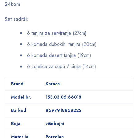
24kom
Set sadrži:
6 tanjira za serviranje (27cm)
6 komada dubokih tanjira (20cm)
6 komada desert tanjira (19cm)
6 zdjelica za supu / činija (14cm)
Brand
Karaca
Model br.
153.03.06.66018
Barkod
8697918868222
Boja
višebojni
Materijal
Porcelan