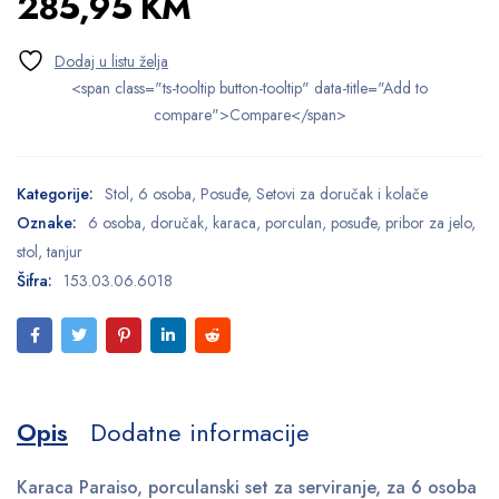
285,95
KM
<span class="ts-tooltip button-tooltip" data-title="Add to
compare">Compare</span>
Kategorije:
Stol
,
6 osoba
,
Posuđe
,
Setovi za doručak i kolače
Oznake:
6 osoba
,
doručak
,
karaca
,
porculan
,
posuđe
,
pribor za jelo
,
stol
,
tanjur
Šifra:
153.03.06.6018
Opis
Dodatne informacije
Karaca Paraiso, porculanski set za serviranje, za 6 osoba