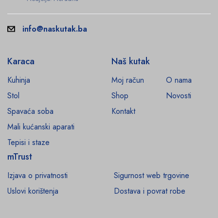
info@naskutak.ba
Karaca
Naš kutak
Kuhinja
Moj račun
O nama
Stol
Shop
Novosti
Spavaća soba
Kontakt
Mali kućanski aparati
Tepisi i staze
mTrust
Izjava o privatnosti
Sigurnost web trgovine
Uslovi korištenja
Dostava i povrat robe