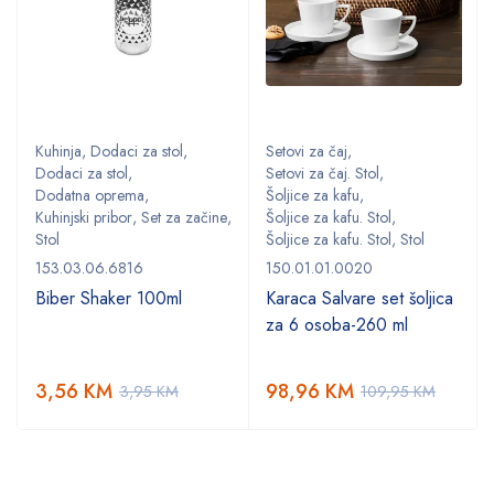
Kuhinja
,
Dodaci za stol
,
Setovi za čaj
,
Dodaci za stol
,
Setovi za čaj. Stol
,
Dodatna oprema
,
Šoljice za kafu
,
,
Kuhinjski pribor
,
Set za začine
,
Šoljice za kafu. Stol
,
Stol
Šoljice za kafu. Stol
,
Stol
153.03.06.6816
150.01.01.0020
Biber Shaker 100ml
Karaca Salvare set šoljica
za 6 osoba-260 ml
3,56
KM
98,96
KM
3,95
KM
109,95
KM