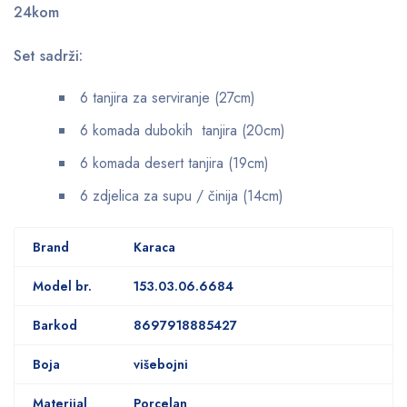
24kom
Set sadrži:
6 tanjira za serviranje (27cm)
6 komada dubokih tanjira (20cm)
6 komada desert tanjira (19cm)
6 zdjelica za supu / činija (14cm)
Brand
Karaca
Model br.
153.03.06.6684
Barkod
8697918885427
Boja
višebojni
Materijal
Porcelan