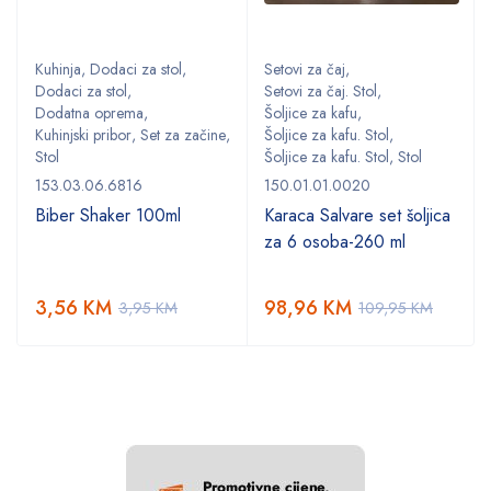
Kuhinja
,
Dodaci za stol
,
Setovi za čaj
,
Dodaci za stol
,
Setovi za čaj. Stol
,
Dodatna oprema
,
Šoljice za kafu
,
,
Kuhinjski pribor
,
Set za začine
,
Šoljice za kafu. Stol
,
Stol
Šoljice za kafu. Stol
,
Stol
153.03.06.6816
150.01.01.0020
Biber Shaker 100ml
Karaca Salvare set šoljica
za 6 osoba-260 ml
3,56
KM
98,96
KM
3,95
KM
109,95
KM