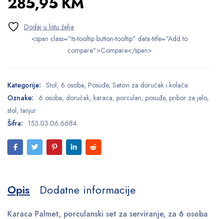
285,95
KM
<span class="ts-tooltip button-tooltip" data-title="Add to
compare">Compare</span>
Kategorije:
Stol
,
6 osoba
,
Posuđe
,
Setovi za doručak i kolače
Oznake:
6 osoba
,
doručak
,
karaca
,
porculan
,
posuđe
,
pribor za jelo
,
stol
,
tanjur
Šifra:
153.03.06.6684
Opis
Dodatne informacije
Karaca Palmet, porculanski set za serviranje, za 6 osoba