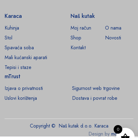
Karaca
Naš kutak
Kuhinja
Moj račun
O nama
Stol
Shop
Novosti
Spavaća soba
Kontakt
Mali kućanski aparati
Tepisi i staze
mTrust
Izjava o privatnosti
Sigurnost web trgovine
Uslovi korištenja
Dostava i povrat robe
Copyright © Naš kutak d.o.o. Karaca
0
Design by
monroe.ba