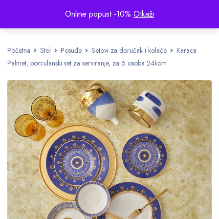
Online popust -10%
Otkaži
Početna
Stol
Posuđe
Setovi za doručak i kolače
Karaca
Palmet, porculanski set za serviranje, za 6 osoba 24kom