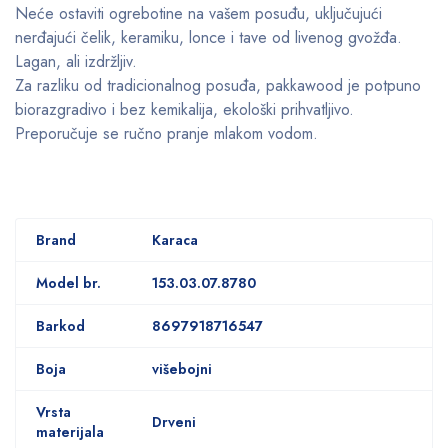
Neće ostaviti ogrebotine na vašem posuđu, uključujući
nerđajući čelik, keramiku, lonce i tave od livenog gvožđa.
Lagan, ali izdržljiv.
Za razliku od tradicionalnog posuđa, pakkawood je potpuno
biorazgradivo i bez kemikalija, ekološki prihvatljivo.
Preporučuje se ručno pranje mlakom vodom.
Brand
Karaca
Model br.
153.03.07.8780
Barkod
8697918716547
Boja
višebojni
Vrsta
Drveni
materijala