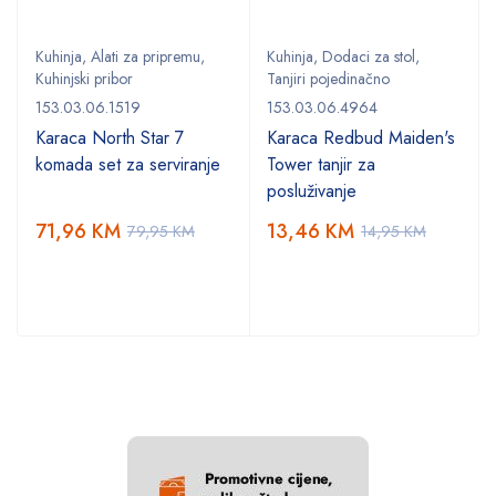
Kuhinja
,
Alati za pripremu
,
Kuhinja
,
Dodaci za stol
,
Kuhinjski pribor
Tanjiri pojedinačno
153.03.06.1519
153.03.06.4964
Karaca North Star 7
Karaca Redbud Maiden's
komada set za serviranje
Tower tanjir za
posluživanje
71,96
KM
13,46
KM
79,95
KM
14,95
KM