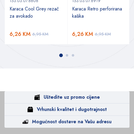
153.03.07.8808
153.03.07.8919
Karaca Cool Grey rezač
Karaca Retro perforirana
za avokado
kašika
6,26
KM
6,26
KM
6,95
KM
6,95
KM
Uštedite uz promo cijene
Vrhunski kvalitet i dugotrajnost
Mogućnost dostave na Vašu adresu