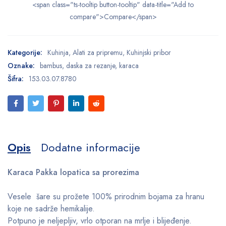
<span class="ts-tooltip button-tooltip" data-title="Add to
compare">Compare</span>
Kategorije:
Kuhinja
,
Alati za pripremu
,
Kuhinjski pribor
Oznake:
bambus
,
daska za rezanje
,
karaca
Šifra:
153.03.07.8780
Opis
Dodatne informacije
Karaca Pakka lopatica sa prorezima
Vesele šare su prožete 100% prirodnim bojama za hranu
koje ne sadrže hemikalije.
Potpuno je neljepljiv, vrlo otporan na mrlje i blijeđenje.