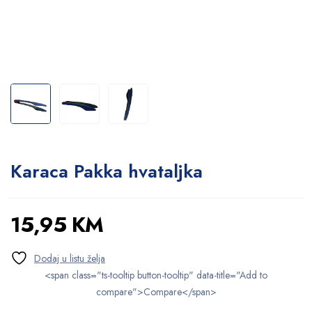
Karaca Pakka hvataljka
15,95
KM
<span class="ts-tooltip button-tooltip" data-title="Add to
compare">Compare</span>