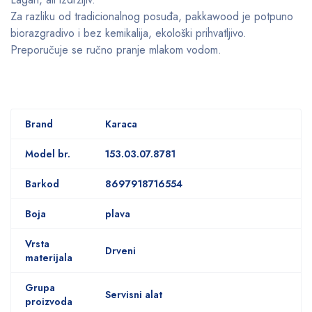
Za razliku od tradicionalnog posuđa, pakkawood je potpuno
biorazgradivo i bez kemikalija, ekološki prihvatljivo.
Preporučuje se ručno pranje mlakom vodom.
Brand
Karaca
Model br.
153.03.07.8781
Barkod
8697918716554
Boja
plava
Vrsta
Drveni
materijala
Grupa
Servisni alat
proizvoda