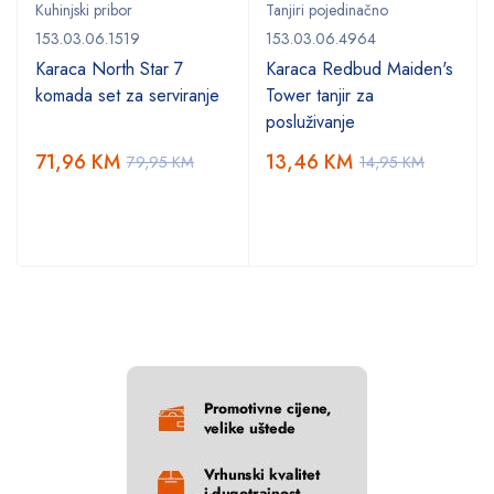
Kuhinjski pribor
Tanjiri pojedinačno
153.03.06.1519
153.03.06.4964
Karaca North Star 7
Karaca Redbud Maiden's
komada set za serviranje
Tower tanjir za
posluživanje
71,96
KM
13,46
KM
79,95
KM
14,95
KM