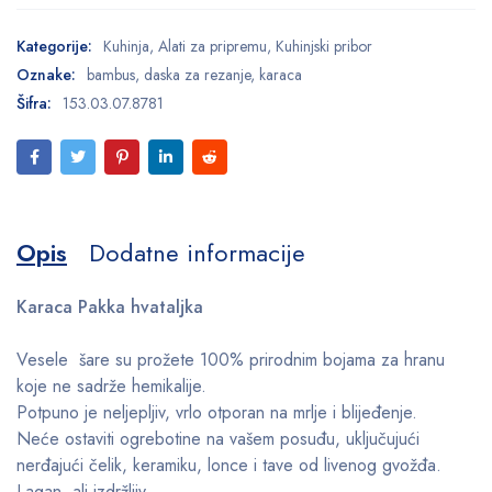
Kategorije:
Kuhinja
,
Alati za pripremu
,
Kuhinjski pribor
Oznake:
bambus
,
daska za rezanje
,
karaca
Šifra:
153.03.07.8781
Opis
Dodatne informacije
Karaca Pakka hvataljka
Vesele šare su prožete 100% prirodnim bojama za hranu
koje ne sadrže hemikalije.
Potpuno je neljepljiv, vrlo otporan na mrlje i blijeđenje.
Neće ostaviti ogrebotine na vašem posuđu, uključujući
nerđajući čelik, keramiku, lonce i tave od livenog gvožđa.
Lagan, ali izdržljiv.