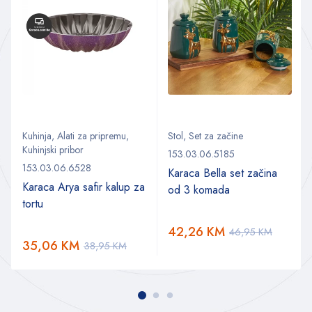
Kuhinja
,
Alati za pripremu
,
Stol
,
Set za začine
Kuhinjski pribor
153.03.06.5185
153.03.06.6528
Karaca Bella set začina
Karaca Arya safir kalup za
od 3 komada
tortu
42,26
KM
46,95
KM
35,06
KM
38,95
KM