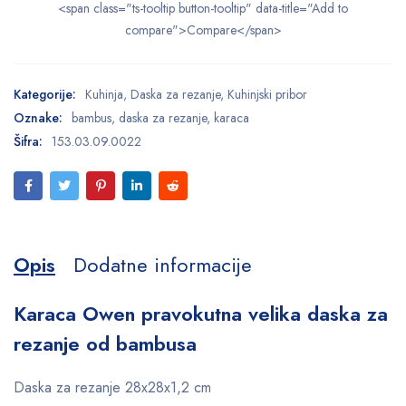
<span class="ts-tooltip button-tooltip" data-title="Add to
compare">Compare</span>
Kategorije:
Kuhinja
,
Daska za rezanje
,
Kuhinjski pribor
Oznake:
bambus
,
daska za rezanje
,
karaca
Šifra:
153.03.09.0022
Opis
Dodatne informacije
Karaca Owen pravokutna velika daska za
rezanje od bambusa
Daska za rezanje 28x28x1,2 cm