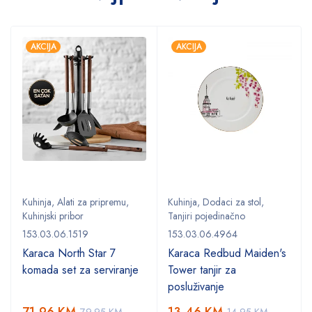
AKCIJA
AKCIJA
Kuhinja
,
Alati za pripremu
,
Kuhinja
,
Dodaci za stol
,
Kuhinjski pribor
Tanjiri pojedinačno
153.03.06.1519
153.03.06.4964
Karaca North Star 7
Karaca Redbud Maiden's
komada set za serviranje
Tower tanjir za
posluživanje
71,96
KM
13,46
KM
79,95
KM
14,95
KM