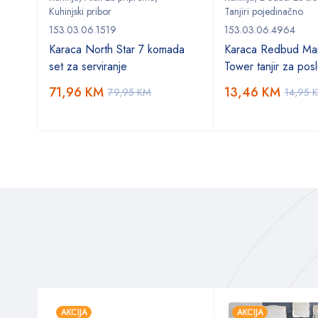
Kuhinjski pribor
Tanjiri pojedinačno
153.03.06.1519
153.03.06.4964
 tortu
Karaca North Star 7 komada
Karaca Redbud Mai
set za serviranje
Tower tanjir za posl
71,96
KM
13,46
KM
79,95
KM
14,95
AKCIJA
AKCIJA