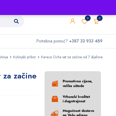
Shop
O nama
Kontakt
0
0
Potrebna pomoć?
+387 33 933 489
uhinja
Kuhinjski pribor
Karaca Ocha set za začine od 7 dijelova
 za začine