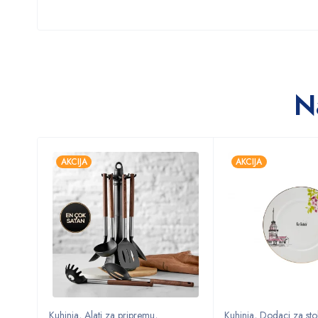
N
AKCIJA
AKCIJA
Kuhinja
,
Alati za pripremu
,
Kuhinja
,
Dodaci za sto