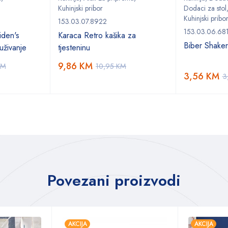
Kuhinjski pribor
Dodaci za stol
Kuhinjski pribo
153.03.07.8922
153.03.06.68
den's
Karaca Retro kašika za
Biber Shake
uživanje
tjesteninu
9,86
KM
KM
10,95
KM
3,56
KM
3
Povezani proizvodi
AKCIJA
AKCIJA