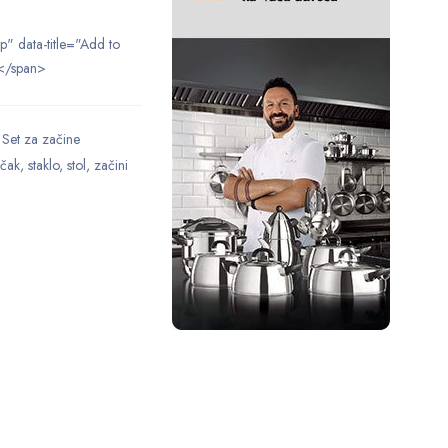
ip" data-title="Add to
</span>
,
Set za začine
učak
,
staklo
,
stol
,
začini