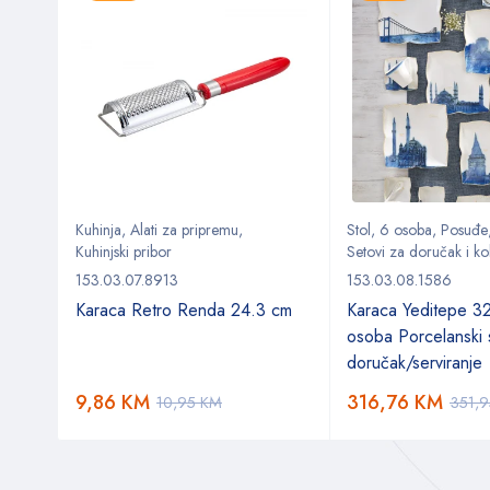
Kuhinja
,
Alati za pripremu
,
Stol
,
6 osoba
,
Posuđe
Kuhinjski pribor
Setovi za doručak i ko
153.03.07.8913
153.03.08.1586
a
Karaca Retro Renda 24.3 cm
Karaca Yeditepe 3
osoba Porcelanski 
doručak/serviranje
9,86
KM
316,76
KM
10,95
KM
351,