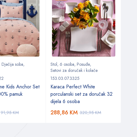
,
Dječija soba
,
Stol
,
6 osoba
,
Posuđe
,
Kuhin
Setovi za doručak i kolače
Kuhinj
22
153.03.07.3325
153.0
me Kids Anchor Set
Karaca Perfect White
Kara
100% pamuk
porculanski set za doručak 32
avok
dijela 6 osoba
288,86
KM
6,2
91,95
KM
320,95
KM