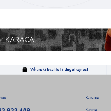
Vrhunski kvalitet i dugotrajnost
 nas
Karaca
33 933 489
Kuhinja