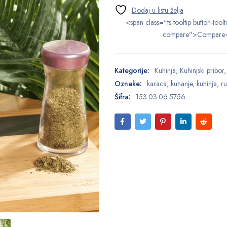
<span class="ts-tooltip button-toolt
compare">Compare
Kategorije:
Kuhinja
,
Kuhinjski pribor
Oznake:
karaca
,
kuhanje
,
kuhinja
,
r
Šifra:
153.03.06.5756