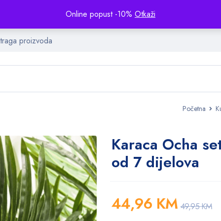
Online popust -10%
Otkaži
Početna
K
Karaca Ocha set
od 7 dijelova
44,96
KM
49,95
KM