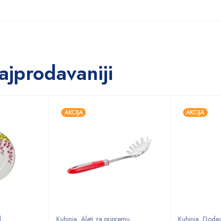
ajprodavaniji
AKCIJA
AKCIJA
l
,
Kuhinja
,
Alati za pripremu
,
Kuhinja
,
Dodaci