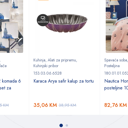
,
Kuhinja
,
Alati za pripremu
,
Spavaća soba
lače
Kuhinjski pribor
Posteljina
153.03.06.6528
180.01.01.05
2 komada 6
Karaca Arya safir kalup za tortu
Nautica Ho
set za
posteljine 
35,06
KM
82,76
KM
95
KM
38,95
KM