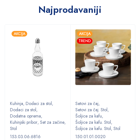
Najprodavaniji
AKCIJA
AKCIJA
TREND
Kuhinja
,
Dodaci za stol
,
Setovi za čaj
,
Dodaci za stol
,
Setovi za čaj. Stol
,
Dodatna oprema
,
Šoljice za kafu
,
,
Kuhinjski pribor
,
Set za začine
,
Šoljice za kafu. Stol
,
Stol
Šoljice za kafu. Stol
,
Stol
153.03.06.6816
150.01.01.0020