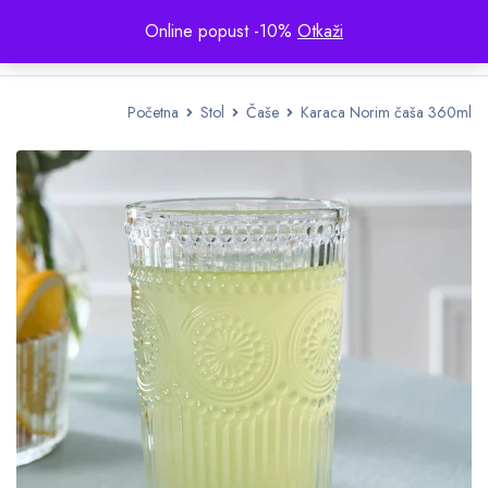
Online popust -10%
Otkaži
Početna
Stol
Čaše
Karaca Norim čaša 360ml