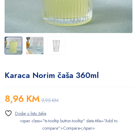
Karaca Norim čaša 360ml
8,96
KM
9,95
KM
<span class="ts-tooltip button-tooltip" data-title="Add to
compare">Compare</span>