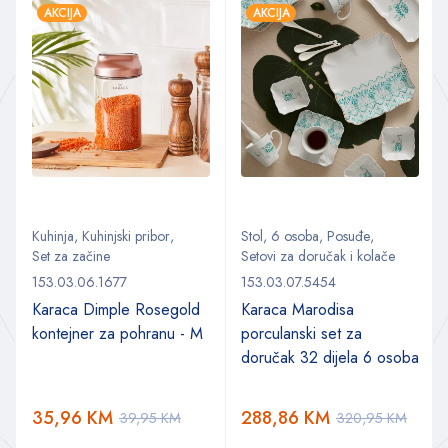
AKCIJA
AKCIJA
Kuhinja
,
Kuhinjski pribor
,
Stol
,
6 osoba
,
Posuđe
,
Set za začine
Setovi za doručak i kolače
153.03.06.1677
153.03.07.5454
Karaca Dimple Rosegold
Karaca Marodisa
kontejner za pohranu - M
porculanski set za
doručak 32 dijela 6 osoba
35,96
KM
288,86
KM
39,95
KM
320,95
KM