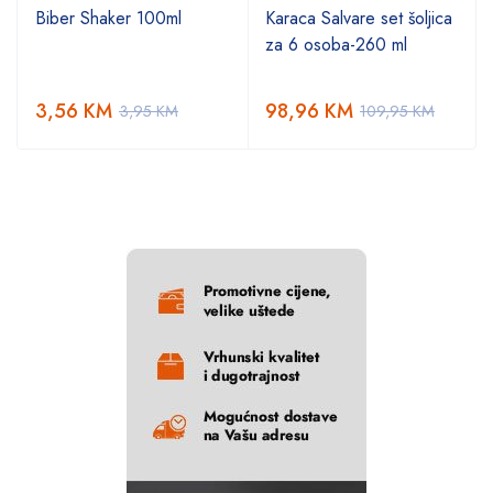
Biber Shaker 100ml
Karaca Salvare set šoljica
za 6 osoba-260 ml
3,56
KM
98,96
KM
3,95
KM
109,95
KM