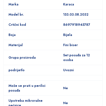
Marka
Karaca
Model br.
153.03.08.2032
Crtični kod
8697918945787
Boja
Bijela
Materijal
Fini biser
Set posuđa za 12
Grupa proizvoda
osoba
podrijetlo
Uvozni
Može se prati u perilici
Ne
posuđa
Upotreba mikrovalne
Ne
pećnice