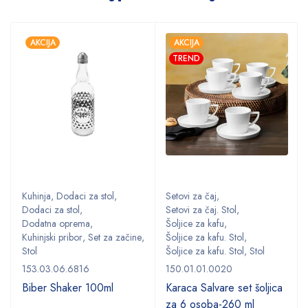
AKCIJA
AKCIJA
TREND
Kuhinja
,
Dodaci za stol
,
Setovi za čaj
,
Dodaci za stol
,
Setovi za čaj. Stol
,
Dodatna oprema
,
Šoljice za kafu
,
,
Kuhinjski pribor
,
Set za začine
,
Šoljice za kafu. Stol
,
Stol
Šoljice za kafu. Stol
,
Stol
153.03.06.6816
150.01.01.0020
Biber Shaker 100ml
Karaca Salvare set šoljica
za 6 osoba-260 ml