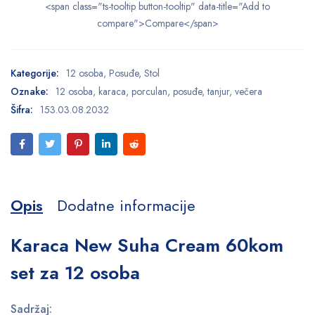
<span class="ts-tooltip button-tooltip" data-title="Add to
compare">Compare</span>
Kategorije:
12 osoba
,
Posuđe
,
Stol
Oznake:
12 osoba
,
karaca
,
porculan
,
posuđe
,
tanjur
,
večera
Šifra:
153.03.08.2032
Opis
Dodatne informacije
Karaca New Suha Cream 60kom
set za 12 osoba
Sadržaj: