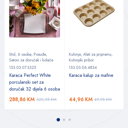
Stol
,
6 osoba
,
Posuđe
,
Kuhinja
,
Alati za pripremu
,
Setovi za doručak i kolače
Kuhinjski pribor
153.03.07.3325
153.03.06.4834
Karaca Perfect White
Karaca kalup za mafine
porculanski set za
doručak 32 dijela 6 osoba
288,86
KM
44,96
KM
320,95
KM
49,95
KM