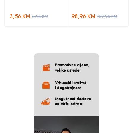
3,56
KM
98,96
KM
3,95
KM
109,95
KM