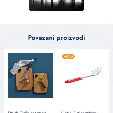
Povezani proizvodi
AKCIJA
Kuhinja
,
Daska za rezanje
,
Kuhinja
,
Alati za pripremu
,