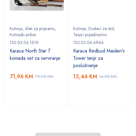
Kuhinja
,
Alati za pripremu
,
Kuhinja
,
Dodaci za stol
,
Kuhinjski pribor
Tanjiri pojedinačno
153.03.06.1519
153.03.06.4964
Karaca North Star 7
Karaca Redbud Maiden's
komada set za serviranje
Tower tanjir za
posluživanje
71,96
KM
13,46
KM
79,95
KM
14,95
KM