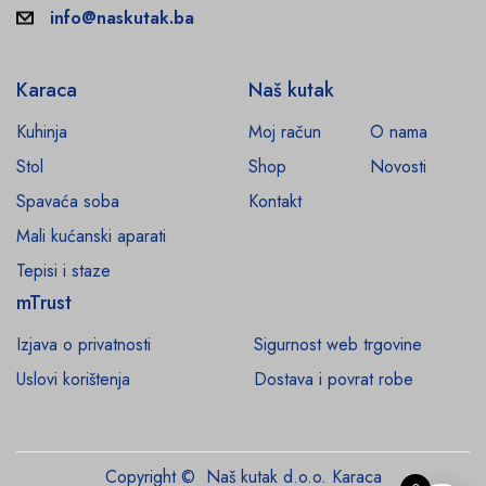
info@naskutak.ba
Karaca
Naš kutak
Kuhinja
Moj račun
O nama
Stol
Shop
Novosti
Spavaća soba
Kontakt
Mali kućanski aparati
Tepisi i staze
mTrust
Izjava o privatnosti
Sigurnost web trgovine
Uslovi korištenja
Dostava i povrat robe
Copyright © Naš kutak d.o.o. Karaca