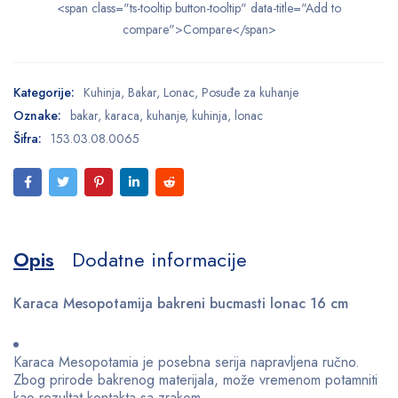
<span class="ts-tooltip button-tooltip" data-title="Add to
compare">Compare</span>
Kategorije:
Kuhinja
,
Bakar
,
Lonac
,
Posuđe za kuhanje
Oznake:
bakar
,
karaca
,
kuhanje
,
kuhinja
,
lonac
Šifra:
153.03.08.0065
Opis
Dodatne informacije
Karaca Mesopotamija bakreni bucmasti lonac 16 cm
Karaca Mesopotamia je posebna serija napravljena ručno.
Zbog prirode bakrenog materijala, može vremenom potamniti
kao rezultat kontakta sa zrakom.