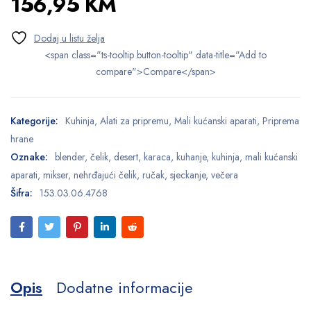
156,95
KM
<span class="ts-tooltip button-tooltip" data-title="Add to
compare">Compare</span>
Kategorije:
Kuhinja
,
Alati za pripremu
,
Mali kućanski aparati
,
Priprema
hrane
Oznake:
blender
,
čelik
,
desert
,
karaca
,
kuhanje
,
kuhinja
,
mali kućanski
aparati
,
mikser
,
nehrđajući čelik
,
ručak
,
sjeckanje
,
večera
Šifra:
153.03.06.4768
Opis
Dodatne informacije