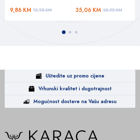
9,86
KM
35,06
KM
10,95
KM
38,95
KM
Uštedite uz promo cijene
Vrhunski kvalitet i dugotrajnost
Mogućnost dostave na Vašu adresu