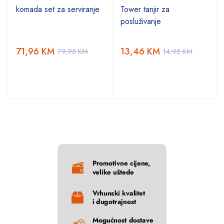
komada set za serviranje
Tower tanjir za
posluživanje
71,96
KM
13,46
KM
79,95
KM
14,95
KM