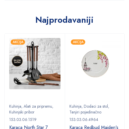
Najprodavaniji
AKCIJA
AKCIJA
Kuhinja
,
Alati za pripremu
,
Kuhinja
,
Dodaci za stol
,
Kuhinjski pribor
Tanjiri pojedinačno
153.03.06.1519
153.03.06.4964
,
Karaca North Star 7
Karaca Redbud Maiden's