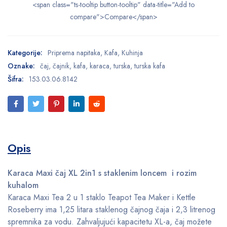
<span class="ts-tooltip button-tooltip" data-title="Add to
compare">Compare</span>
Kategorije:
Priprema napitaka
,
Kafa
,
Kuhinja
Oznake:
čaj
,
čajnik
,
kafa
,
karaca
,
turska
,
turska kafa
Šifra:
153.03.06.8142
Opis
Karaca Maxi čaj XL 2in1 s staklenim loncem i rozim
kuhalom
Karaca Maxi Tea 2 u 1 staklo Teapot Tea Maker i Kettle
Roseberry ima 1,25 litara staklenog čajnog čaja i 2,3 litrenog
spremnika za vodu. Zahvaljujući kapacitetu XL-a, čaj možete