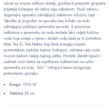
uživati sa svojom velikom obitelji, gostima ili prepunim grupama
prijatelja kuhanjem 40 šalica čaja odjednom. Nudi zdravu i
dugotrajnu uporabu zahvaljujući staklenom infuzoru čaja.
Također je pogodan za uporabu kao kuhalo za vodu
zahvaljujući poklopci spremnika za vodu. S prozorom
indikatora u spremniku za vodu možete lako vidjeti količinu
vode koja ostaje u njemu i dodati vodu kada je to potrebno.
Maxi Tea XL Tea Maker, koji štedi energiju svojom
automatskom zadržite toplom funkcijom, održava vašu vodu
vrućom tijekom vašeg čajnog užitka. Možete slijediti kipuće i
zadržati vrući status sa svjetlosnim indikatorom na ručku
spremnika za vodu. 360 ° rotirajuća baza omogućuje
jednostavnu uporabu.
Snaga
:1700 W
Veličina
28 cm