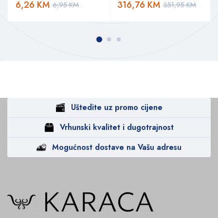
6,26
KM
316,76
KM
6,95
KM
351,95
KM
Uštedite uz promo cijene
Vrhunski kvalitet i dugotrajnost
Mogućnost dostave na Vašu adresu