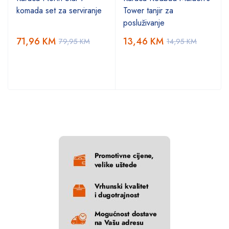
komada set za serviranje
Tower tanjir za
posluživanje
71,96
KM
13,46
KM
79,95
KM
14,95
KM