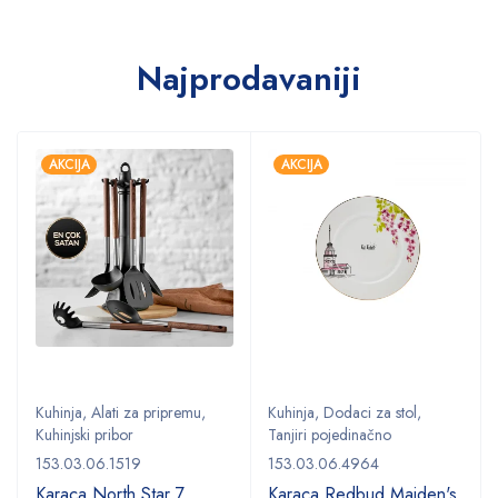
Najprodavaniji
AKCIJA
AKCIJA
Kuhinja
,
Alati za pripremu
,
Kuhinja
,
Dodaci za stol
,
Kuhinjski pribor
Tanjiri pojedinačno
153.03.06.1519
153.03.06.4964
Karaca North Star 7
Karaca Redbud Maiden's