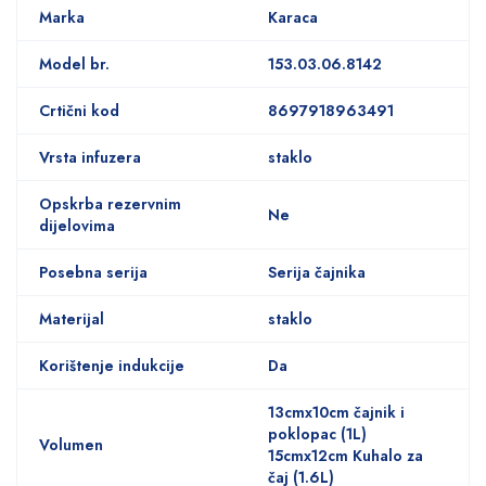
Marka
Karaca
Model br.
153.03.06.8142
Crtični kod
8697918963491
Vrsta infuzera
staklo
Opskrba rezervnim
Ne
dijelovima
Posebna serija
Serija čajnika
Materijal
staklo
Korištenje indukcije
Da
13cmx10cm čajnik i
poklopac (1L)
Volumen
15cmx12cm Kuhalo za
čaj (1.6L)