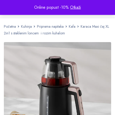
Online popust -10%
Otkaži
Početna
Kuhinja
Priprema napitaka
Kafa
Karaca Maxi čaj XL
2in1 s staklenim loncem i rozim kuhalom