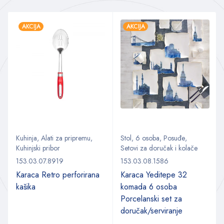
AKCIJA
AKCIJA
Kuhinja
,
Alati za pripremu
,
Stol
,
6 osoba
,
Posuđe
,
Kuhinjski pribor
Setovi za doručak i kolače
153.03.07.8919
153.03.08.1586
Karaca Retro perforirana
Karaca Yeditepe 32
kašika
komada 6 osoba
Porcelanski set za
doručak/serviranje