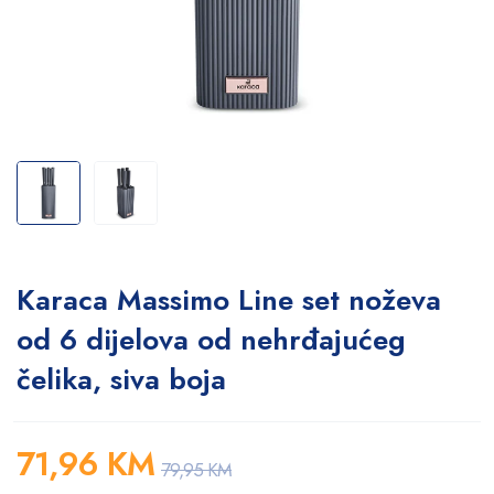
Karaca Massimo Line set noževa
od 6 dijelova od nehrđajućeg
čelika, siva boja
71,96
KM
79,95
KM