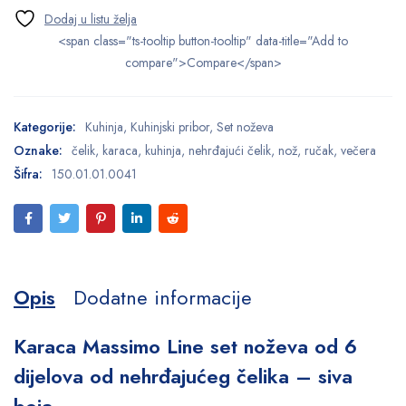
<span class="ts-tooltip button-tooltip" data-title="Add to
compare">Compare</span>
Kategorije:
Kuhinja
,
Kuhinjski pribor
,
Set noževa
Oznake:
čelik
,
karaca
,
kuhinja
,
nehrđajući čelik
,
nož
,
ručak
,
večera
Šifra:
150.01.01.0041
Opis
Dodatne informacije
Karaca Massimo Line set noževa od 6
dijelova od nehrđajućeg čelika – siva
boja