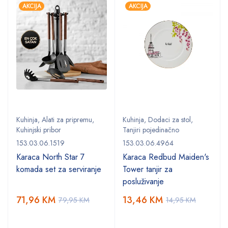
AKCIJA
AKCIJA
Kuhinja
,
Alati za pripremu
,
Kuhinja
,
Dodaci za stol
,
Kuhinjski pribor
Tanjiri pojedinačno
153.03.06.1519
153.03.06.4964
Karaca North Star 7
Karaca Redbud Maiden's
komada set za serviranje
Tower tanjir za
posluživanje
71,96
KM
13,46
KM
79,95
KM
14,95
KM