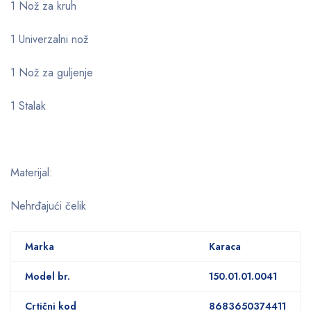
1 Nož za kruh
1 Univerzalni nož
1 Nož za guljenje
1 Stalak
Materijal:
Nehrđajući čelik
Marka
Karaca
Model br.
150.01.01.0041
Crtični kod
8683650374411