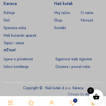
Karaca
Naš kutak
Kuhinja
Moj račun
O nama
Stol
Shop
Novosti
Spavaća soba
Kontakt
Mali kućanski aparati
Tepisi i staze
mTrust
Izjava o privatnosti
Sigurnost web trgovine
Uslovi korištenja
Dostava i povrat robe
Copyright © Naš kutak d.o.o. Karaca
0
Design by
monroe.ba
0
0