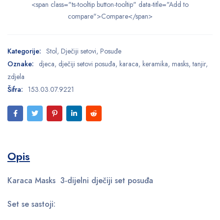
<span class="ts-tooltip button-tooltip" data-title="Add to
compare">Compare</span>
Kategorije:
Stol
,
Dječiji setovi
,
Posuđe
Oznake:
djeca
,
dječiji setovi posuđa
,
karaca
,
keramika
,
masks
,
tanjir
,
zdjela
Šifra:
153.03.07.9221
Opis
Karaca Masks 3-dijelni dječiji set posuđa
Set se sastoji: