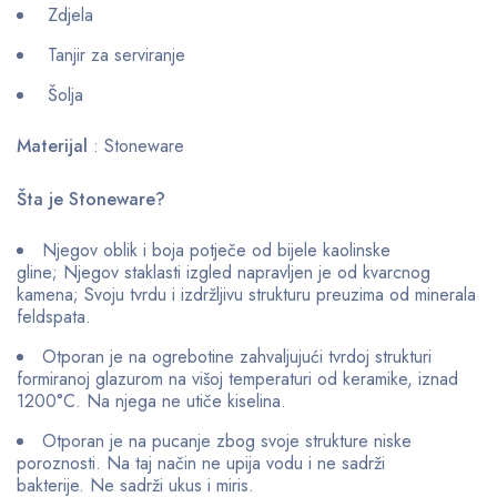
Zdjela
Tanjir za serviranje
Šolja
Materijal
: Stoneware
Šta je Stoneware?
Njegov oblik i boja potječe od bijele kaolinske
gline; Njegov staklasti izgled napravljen je od kvarcnog
kamena; Svoju tvrdu i izdržljivu strukturu preuzima od minerala
feldspata.
Otporan je na ogrebotine zahvaljujući tvrdoj strukturi
formiranoj glazurom na višoj temperaturi od keramike, iznad
1200°C. Na njega ne utiče kiselina.
Otporan je na pucanje zbog svoje strukture niske
poroznosti. Na taj način ne upija vodu i ne sadrži
bakterije. Ne sadrži ukus i miris.