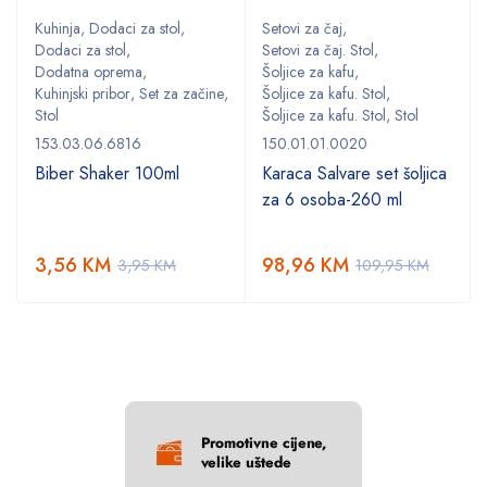
Kuhinja
,
Dodaci za stol
,
Setovi za čaj
,
Dodaci za stol
,
Setovi za čaj. Stol
,
Dodatna oprema
,
Šoljice za kafu
,
,
Kuhinjski pribor
,
Set za začine
,
Šoljice za kafu. Stol
,
Stol
Šoljice za kafu. Stol
,
Stol
153.03.06.6816
150.01.01.0020
Biber Shaker 100ml
Karaca Salvare set šoljica
za 6 osoba-260 ml
3,56
KM
98,96
KM
3,95
KM
109,95
KM