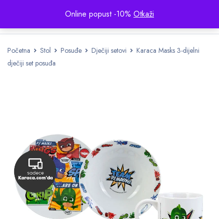
Online popust -10%
Otkaži
Početna
Stol
Posuđe
Dječiji setovi
Karaca Masks 3-dijelni
dječiji set posuđa