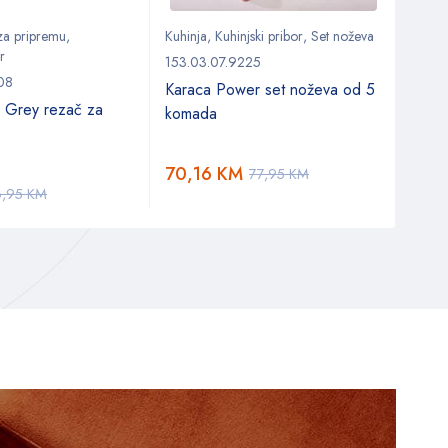
 za pripremu
,
Kuhinja
,
Kuhinjski pribor
,
Set noževa
Stol
,
r
Setov
153.03.07.9225
08
153.0
Karaca Power set noževa od 5
 Grey rezač za
Kara
komada
porcu
dijel
70,16
KM
77,95
KM
288
6,95
KM