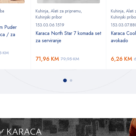
oba
Kuhinja
,
Alati za pripremu
,
Kuhinja
,
Alati
Kuhinjski pribor
Kuhinjski pribo
153.03.06.1519
153.03.07.88
m Puder
Karaca North Star 7 komada set
Karaca Cool
ica / za
za serviranje
avokado
95
KM
71,96
KM
6,26
KM
79,95
KM