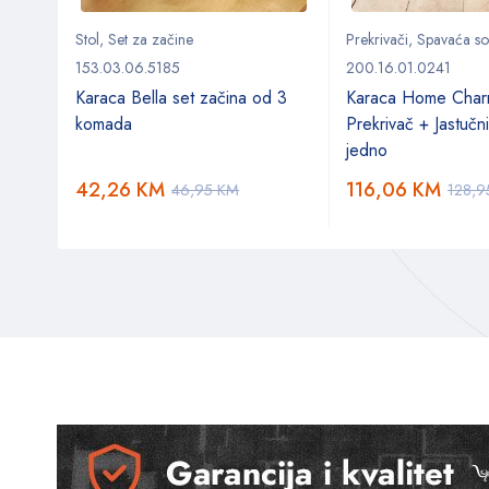
Stol
,
Set za začine
Prekrivači
,
Spavaća s
153.03.06.5185
200.16.01.0241
Karaca Bella set začina od 3
Karaca Home Char
komada
Prekrivač + Jastučn
k 32
jedno
42,26
KM
116,06
KM
46,95
KM
128,