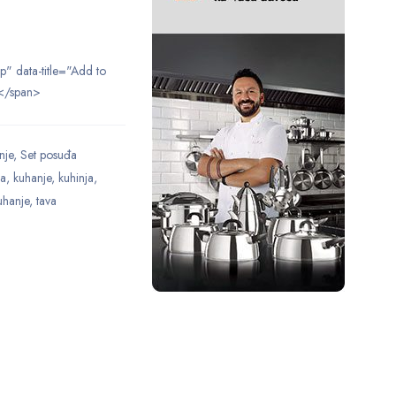
ip" data-title="Add to
</span>
nje
,
Set posuđa
ca
,
kuhanje
,
kuhinja
,
uhanje
,
tava