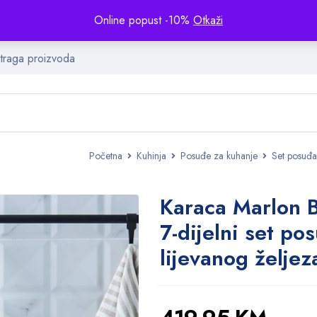
Online popust -10%
Otkaži
Početna
Kuhinja
Posuđe za kuhanje
Set posuđa
Karaca Marlon B
7-dijelni set po
lijevanog željez