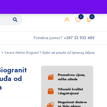
Shop
O nama
Kontakt
0
0
Potrebna pomoć?
+387 33 933 489
Karaca Marlon Biogranit 7-dijelni set posuđa od lijevanog željeza
iogranit
suđa od
a