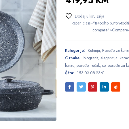
419,95
KM
<span class="ts-tooltip button-toolt
compare">Compare
Kategorije:
Kuhinja
,
Posuđe za kuha
Oznake:
biogranit
,
elegancija
,
kara
lonac
,
posuđe
,
ručak
,
set posuđa za k
Šifra:
153.03.08.2361