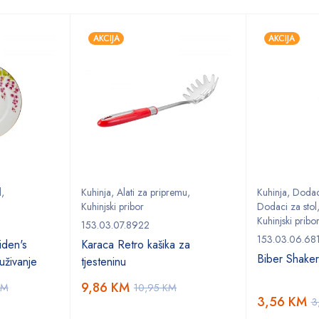
AKCIJA
AKCIJA
l
,
Kuhinja
,
Alati za pripremu
,
Kuhinja
,
Dodaci
Kuhinjski pribor
Dodaci za stol
Kuhinjski pribo
153.03.07.8922
153.03.06.68
den's
Karaca Retro kašika za
Biber Shake
uživanje
tjesteninu
9,86
KM
KM
10,95
KM
3,56
KM
3