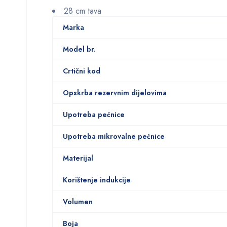
28 cm tava
Marka
Model br.
Crtični kod
Opskrba rezervnim dijelovima
Upotreba pećnice
Upotreba mikrovalne pećnice
Materijal
Korištenje indukcije
Volumen
Boja