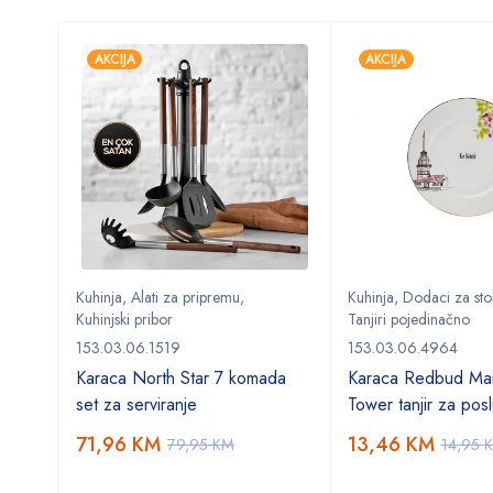
AKCIJA
AKCIJA
Kuhinja
,
Alati za pripremu
,
Kuhinja
,
Dodaci za sto
Kuhinjski pribor
Tanjiri pojedinačno
153.03.06.1519
153.03.06.4964
Karaca North Star 7 komada
Karaca Redbud Mai
set za serviranje
Tower tanjir za posl
71,96
KM
13,46
KM
79,95
KM
14,95