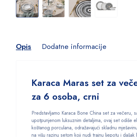
Opis
Dodatne informacije
Karaca Maras set za več
za 6 osoba, crni
Predstavljamo Karaca Bone China set za večeru, s
upotpunjenom luksuznim detaljima, ovaj set odiše el
koštanog porculana, odražavajući skladnu mješavinu 
na višu razinu setom koji nudi trajnu ljepotu i daša