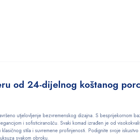
eru od 24-dijelnog koštanog por
avršeno utjelovljenje bezvremenskog dizajna. S besprijekornom b
egancijom i sofisticiranošću. Svaki komad izrađen je od visokokval
klasičnog stila i suvremene profinjenosti. Podignite svoje iskustv
k luksuza svakom obroku.