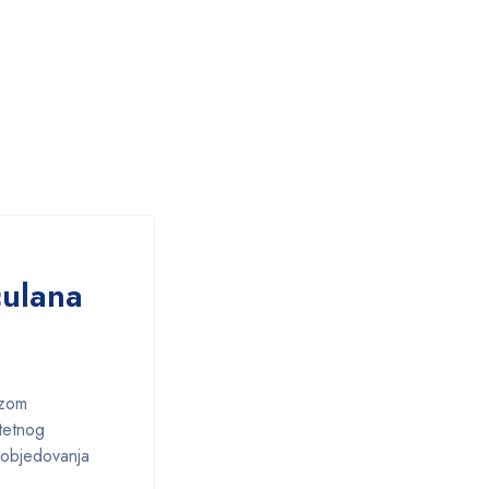
culana
azom
itetnog
o objedovanja