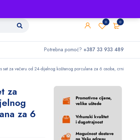
Shop
O nama
Kontakt
0
0
Potrebna pomoć?
+387 33 933 489
 set za večeru od 24-dijelnog koštanog porculana za 6 osoba, crni
t za
jelnog
ana za 6