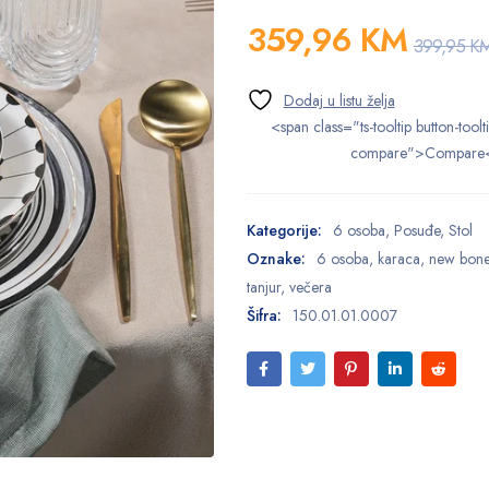
359,96
KM
399,95
K
<span class="ts-tooltip button-toolt
compare">Compare
Kategorije:
6 osoba
,
Posuđe
,
Stol
Oznake:
6 osoba
,
karaca
,
new bon
tanjur
,
večera
Šifra:
150.01.01.0007