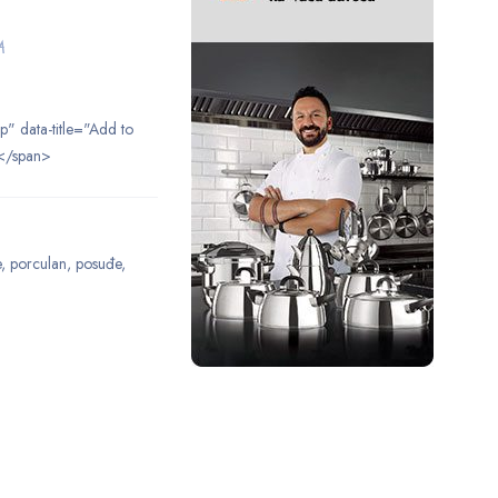
M
ip" data-title="Add to
</span>
e
,
porculan
,
posuđe
,