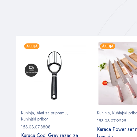
AKCIJA
AKCIJA
Kuhinja
,
Alati za pripremu
,
Kuhinja
,
Kuhinjski prib
Kuhinjski pribor
153.03.07.9225
153.03.07.8808
Karaca Power set 
Karaca Cool Grey rezač za
komada