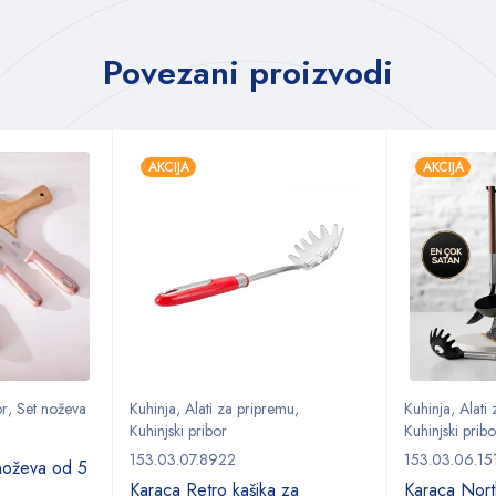
Povezani proizvodi
AKCIJA
AKCIJA
or
,
Set noževa
Kuhinja
,
Alati za pripremu
,
Kuhinja
,
Alati
Kuhinjski pribor
Kuhinjski pribo
153.03.07.8922
153.03.06.15
noževa od 5
Karaca Retro kašika za
Karaca Nort