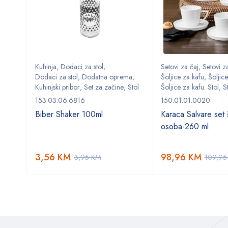
Kuhinja
,
Dodaci za stol
,
Setovi za čaj
,
Setovi za
ma
,
Dodaci za stol
,
Dodatna oprema
,
Šoljice za kafu
,
Šoljice
,
Stol
Kuhinjski pribor
,
Set za začine
,
Stol
Šoljice za kafu. Stol
,
S
153.03.06.6816
150.01.01.0020
Biber Shaker 100ml
Karaca Salvare set š
osoba-260 ml
3,56
KM
98,96
KM
3,95
KM
109,9