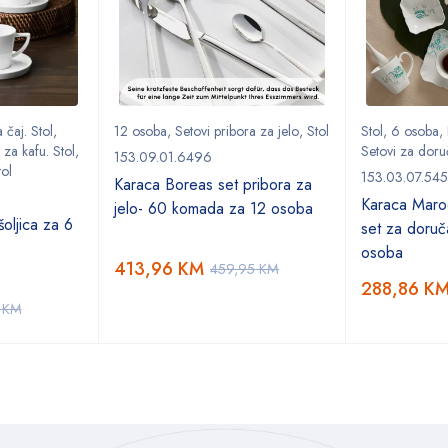
 čaj. Stol
,
12 osoba
,
Setovi pribora za jelo
,
Stol
Stol
,
6 osoba
,
 za kafu. Stol
,
Setovi za doru
153.09.01.6496
tol
153.03.07.54
Karaca Boreas set pribora za
Karaca Marod
jelo- 60 komada za 12 osoba
oljica za 6
set za doruč
osoba
413,96
KM
459,95
KM
288,86
K
5
KM