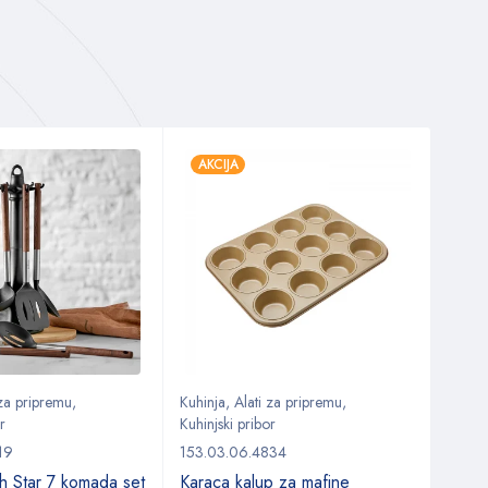
AKCIJA
AKC
 za pripremu
,
Kuhinja
,
Alati za pripremu
,
Stol
,
r
Kuhinjski pribor
Setov
19
153.03.06.4834
153.0
h Star 7 komada set
Karaca kalup za mafine
Kara