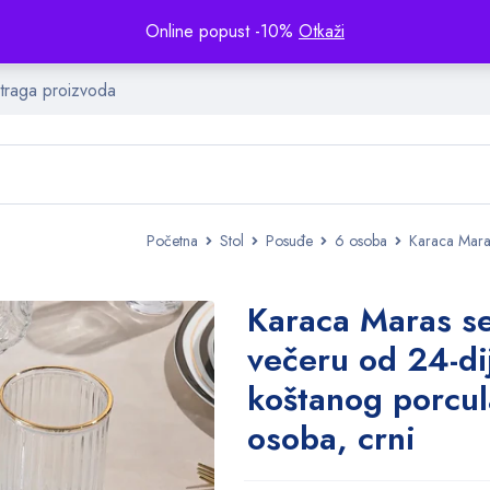
Online popust -10%
Otkaži
Početna
Stol
Posuđe
6 osoba
Karaca Maras
Karaca Maras se
večeru od 24-di
koštanog porcul
osoba, crni