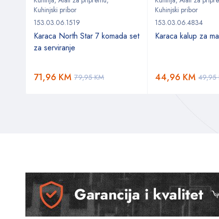
Kuhinja
,
Alati za pripremu
,
Kuhinja
,
Alati za prip
Kuhinjski pribor
Kuhinjski pribor
153.03.06.1519
153.03.06.4834
o
Karaca North Star 7 komada set
Karaca kalup za ma
za serviranje
71,96
KM
44,96
KM
79,95
KM
49,95