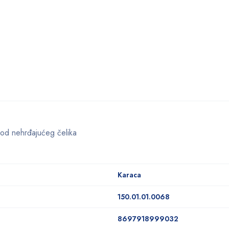
u od nehrđajućeg čelika
Karaca
150.01.01.0068
8697918999032