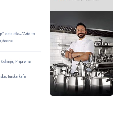
ip" data-title="Add to
</span>
,
Kuhinja
,
Priprema
rska
,
turska kafa