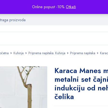
Online popust -10%
Otkaži
očetna
Kuhinja
Priprema napitaka. Kuhinja
Priprema napitaka
Karac
Karaca Manes m
metalni set čajn
indukciju od ne
čelika