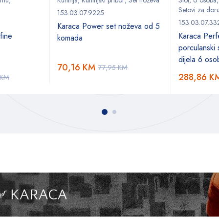
remu
,
Kuhinja
,
Kuhinjski pribor
,
Set noževa
Stol
,
6 osoba
Setovi za doru
153.03.07.9225
153.03.07.33
Karaca Power set noževa od 5
fine
Karaca Perf
komada
porculanski
dijela 6 oso
70,16
KM
77,95
KM
288,86
K
KM