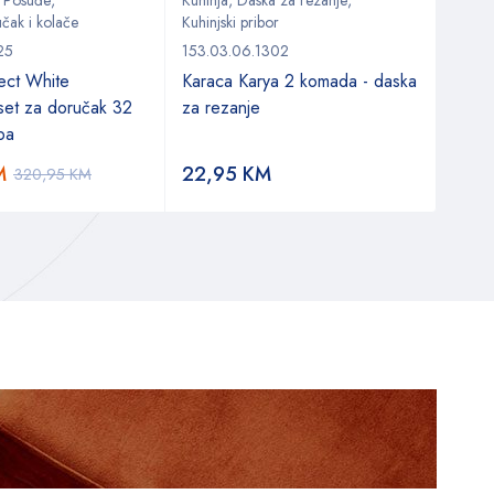
,
Posuđe
,
Kuhinja
,
Daska za rezanje
,
Kuhin
čak i kolače
Kuhinjski pribor
Kuhinj
25
153.03.06.1302
153.0
ect White
Karaca Karya 2 komada - daska
Karac
 set za doručak 32
za rezanje
ba
M
22,95
KM
9,8
320,95
KM