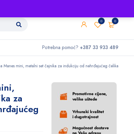
Shop
O nama
Kontakt
0
0
Potrebna pomoć?
+387 33 933 489
a Manes mini, metalni set čajnika za indukciju od nehrđajućeg čelika
ini,
ika za
hrđajućeg