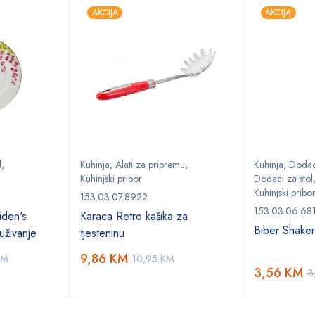
AKCIJA
AKCIJA
l
,
Kuhinja
,
Alati za pripremu
,
Kuhinja
,
Dodaci
Kuhinjski pribor
Dodaci za stol
Kuhinjski pribo
153.03.07.8922
153.03.06.68
den's
Karaca Retro kašika za
Biber Shake
uživanje
tjesteninu
9,86
KM
KM
10,95
KM
3,56
KM
3