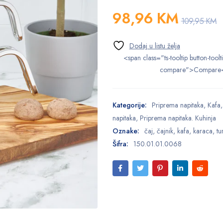
98,96
KM
109,95
KM
<span class="ts-tooltip button-toolt
compare">Compare
Kategorije:
Priprema napitaka
,
Kafa
napitaka
,
Priprema napitaka. Kuhinja
Oznake:
čaj
,
čajnik
,
kafa
,
karaca
,
tu
Šifra:
150.01.01.0068