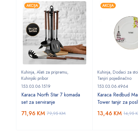
AKCIJA
AKCIJA
Kuhinja
,
Alati za pripremu
,
Kuhinja
,
Dodaci za sto
Kuhinjski pribor
Tanjiri pojedinačno
153.03.06.1519
153.03.06.4964
Karaca North Star 7 komada
Karaca Redbud Mai
set za serviranje
Tower tanjir za posl
71,96
KM
13,46
KM
79,95
KM
14,95