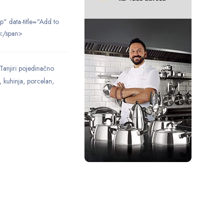
ip" data-title="Add to
</span>
Tanjiri pojedinačno
,
kuhinja
,
porcelan
,