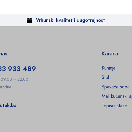
Vrhunski kvalitet i dugotrajnost
 nas
Karaca
33 933 489
Kuhinja
Stol
: 09:00 – 22:00
Spavaća soba
Neradna
Mali kućanski a
utak.ba
Tepisi i staze