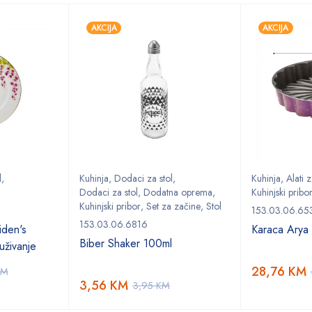
AKCIJA
AKCIJA
l
,
Kuhinja
,
Dodaci za stol
,
Kuhinja
,
Alati 
Dodaci za stol
,
Dodatna oprema
,
Kuhinjski pribo
Kuhinjski pribor
,
Set za začine
,
Stol
153.03.06.65
153.03.06.6816
den's
Karaca Arya t
Biber Shaker 100ml
uživanje
28,76
KM
KM
3,56
KM
3,95
KM