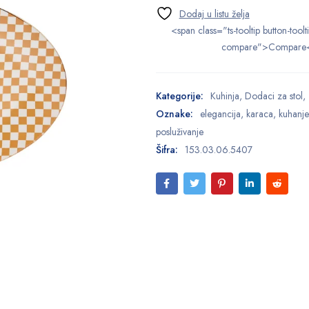
<span class="ts-tooltip button-toolt
compare">Compare
Kategorije:
Kuhinja
,
Dodaci za stol
,
Oznake:
elegancija
,
karaca
,
kuhanje
posluživanje
Šifra:
153.03.06.5407