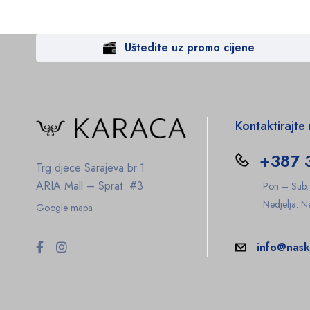
Uštedite uz promo cijene
Kontaktirajte
+387 
Trg djece Sarajeva br.1
ARIA Mall – Sprat #3
Pon – Sub
Nedjelja: 
Google mapa
info@nask