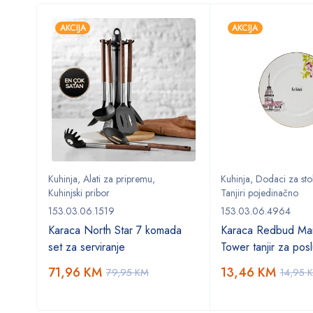
AKCIJA
AKCIJA
Kuhinja
,
Alati za pripremu
,
Kuhinja
,
Dodaci za sto
Kuhinjski pribor
Tanjiri pojedinačno
153.03.06.1519
153.03.06.4964
Karaca North Star 7 komada
Karaca Redbud Mai
set za serviranje
Tower tanjir za posl
71,96
KM
13,46
KM
79,95
KM
14,95