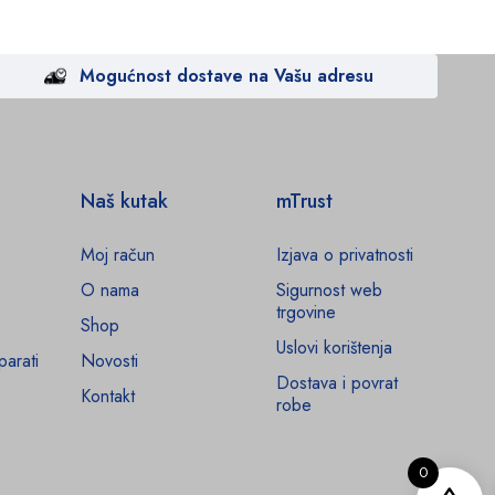
Mogućnost dostave na Vašu adresu
Naš kutak
mTrust
Moj račun
Izjava o privatnosti
O nama
Sigurnost web
trgovine
Shop
Uslovi korištenja
parati
Novosti
Dostava i povrat
Kontakt
robe
0