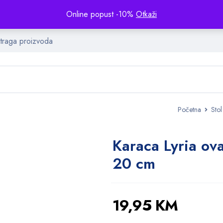
Online popust -10%
Otkaži
Početna
Stol
Karaca Lyria ova
20 cm
19,95
KM