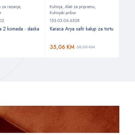
 za rezanje
,
Kuhinja
,
Alati za pripremu
,
Kuhin
r
Kuhinjski pribor
Kuhinj
302
153.03.06.6528
153.0
a 2 komada - daska
Karaca Arya safir kalup za tortu
Karac
tjest
35,06
KM
9,8
38,95
KM