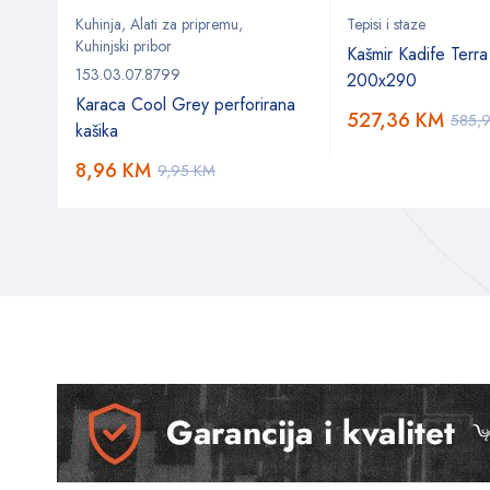
Kuhinja
,
Alati za pripremu
,
Tepisi i staze
Kuhinjski pribor
Kašmir Kadife Terra
153.03.07.8799
200x290
Karaca Cool Grey perforirana
527,36
KM
585,
kašika
8,96
KM
9,95
KM