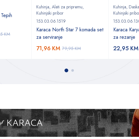
Kuhinja
,
Alati za pripremu
,
Kuhinja
,
Daska
Kuhinjski pribor
Kuhinjski pribo
 Tepih
153.03.06.1519
153.03.06.1
Karaca North Star 7 komada set
Karaca Kary
95
KM
za serviranje
za rezanje
71,96
KM
22,95
KM
79,95
KM