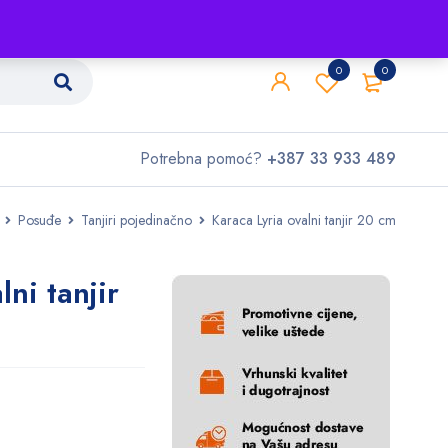
Shop
O nama
Kontakt
0
0
Potrebna pomoć?
+387 33 933 489
Posuđe
Tanjiri pojedinačno
Karaca Lyria ovalni tanjir 20 cm
lni tanjir