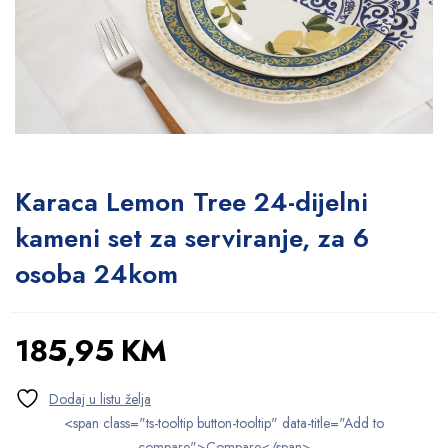
Karaca Lemon Tree 24-dijelni
kameni set za serviranje, za 6
osoba 24kom
185,95
KM
<span class="ts-tooltip button-tooltip" data-title="Add to
compare">Compare</span>