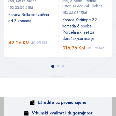
Stol
,
Set za začine
Stol
,
6 osoba
,
Posuđe
,
Setovi za doručak i kolače
153.03.06.5185
153.03.08.1586
Karaca Bella set začina
Karaca Yeditepe 32
od 3 komada
komada 6 osoba
Porcelanski set za
doručak/serviranje
42,26
KM
46,95
KM
316,76
KM
351,95
KM
Uštedite uz promo cijene
Vrhunski kvalitet i dugotrajnost