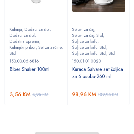
Kuhinja
,
Dodaci za stol
,
Setovi za čaj
,
Dodaci za stol
,
Setovi za čaj. Stol
,
Dodatna oprema
,
Šoljice za kafu
,
,
Kuhinjski pribor
,
Set za začine
,
Šoljice za kafu. Stol
,
Stol
Šoljice za kafu. Stol
,
Stol
153.03.06.6816
150.01.01.0020
Biber Shaker 100ml
Karaca Salvare set šoljica
za 6 osoba-260 ml
3,56
KM
98,96
KM
3,95
KM
109,95
KM