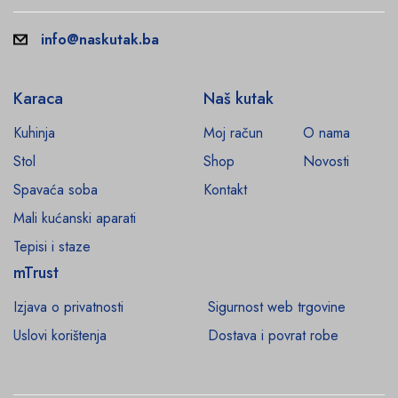
info@naskutak.ba
Karaca
Naš kutak
Kuhinja
Moj račun
O nama
Stol
Shop
Novosti
Spavaća soba
Kontakt
Mali kućanski aparati
Tepisi i staze
mTrust
Izjava o privatnosti
Sigurnost web trgovine
Uslovi korištenja
Dostava i povrat robe