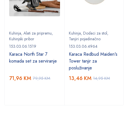
Kuhinja
,
Alati za pripremu
,
Kuhinja
,
Dodaci za stol
,
Kuhinjski pribor
Tanjiri pojedinačno
153.03.06.1519
153.03.06.4964
Karaca North Star 7
Karaca Redbud Maiden's
komada set za serviranje
Tower tanjir za
posluživanje
71,96
KM
13,46
KM
79,95
KM
14,95
KM