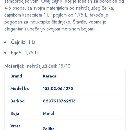
samoprocjedivom. Ovaj čajnik, koji je idealan za porodice od
4-6 osoba, sa svojim materijalom od nehrđajućeg čelika,
čajnikom kapaciteta 1 L i pojilom od 1,75 L, takođe je
pogodan za indukcijske štednjake. Štaviše, veoma je
elegantan i upečatljiv svojom metalnom bojom!
Čajnik:
1 Lt.
Pijač:
1,75 Lt.
Materijal:
nehrđajući čelik 18/10
Brand
Karaca
Model br.
153.03.06.1275
Barkod
8697918762513
Boja
Metal
Vrsta
čelika