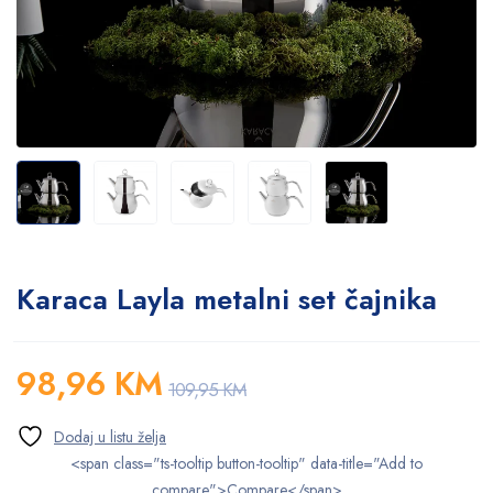
Karaca Layla metalni set čajnika
98,96
KM
109,95
KM
<span class="ts-tooltip button-tooltip" data-title="Add to
compare">Compare</span>