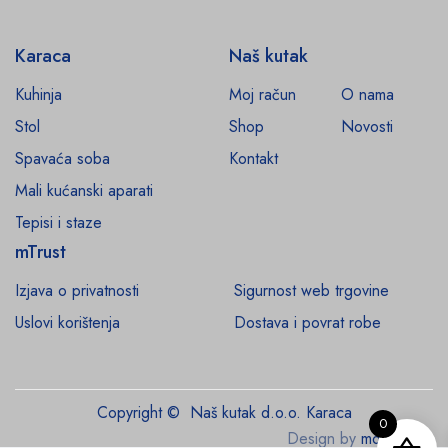
Karaca
Naš kutak
Kuhinja
Moj račun
O nama
Stol
Shop
Novosti
Spavaća soba
Kontakt
Mali kućanski aparati
Tepisi i staze
mTrust
Izjava o privatnosti
Sigurnost web trgovine
Uslovi korištenja
Dostava i povrat robe
Copyright © Naš kutak d.o.o. Karaca
0
Design by
monroe.ba