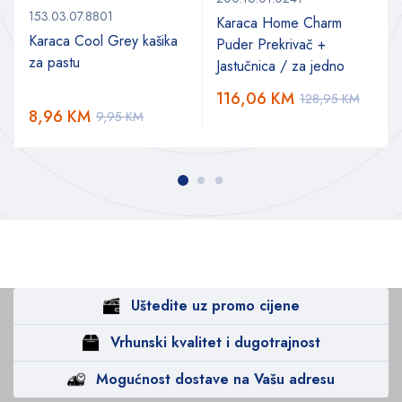
153.03.07.8801
Karaca Home Charm
Karaca Cool Grey kašika
Puder Prekrivač +
za pastu
Jastučnica / za jedno
a
116,06
KM
128,95
KM
8,96
KM
9,95
KM
Uštedite uz promo cijene
Vrhunski kvalitet i dugotrajnost
Mogućnost dostave na Vašu adresu