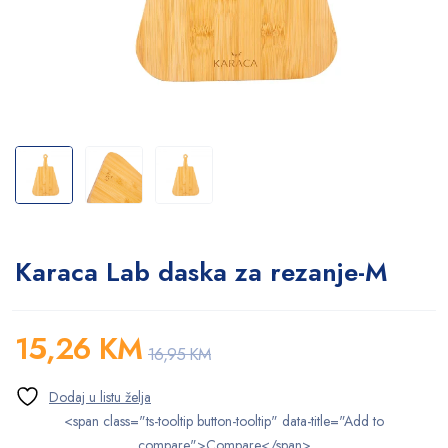
Karaca Lab daska za rezanje-M
15,26
KM
16,95
KM
<span class="ts-tooltip button-tooltip" data-title="Add to
compare">Compare</span>