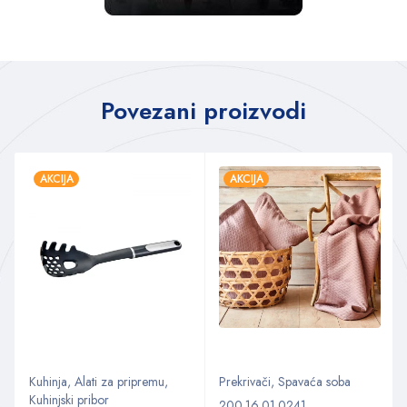
Povezani proizvodi
AKCIJA
AKCIJA
Kuhinja
,
Alati za pripremu
,
Prekrivači
,
Spavaća soba
Kuhinjski pribor
200.16.01.0241