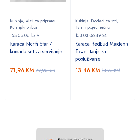
Kuhinja
,
Alati za pripremu
,
Kuhinja
,
Dodaci za stol
,
Kuhinjski pribor
Tanjiri pojedinačno
153.03.06.1519
153.03.06.4964
Karaca North Star 7
Karaca Redbud Maiden's
komada set za serviranje
Tower tanjir za
posluživanje
71,96
KM
13,46
KM
79,95
KM
14,95
KM