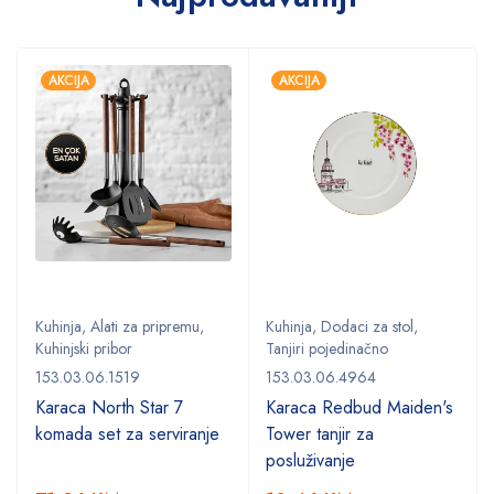
AKCIJA
AKCIJA
Kuhinja
,
Alati za pripremu
,
Kuhinja
,
Dodaci za stol
,
Kuhinjski pribor
Tanjiri pojedinačno
153.03.06.1519
153.03.06.4964
Karaca North Star 7
Karaca Redbud Maiden's
komada set za serviranje
Tower tanjir za
posluživanje