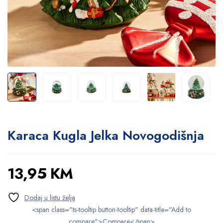
Karaca Kugla Jelka Novogodišnja
13,95
KM
<span class="ts-tooltip button-tooltip" data-title="Add to
compare">Compare</span>