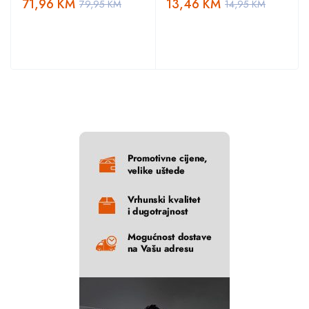
71,96
KM
13,46
KM
79,95
KM
14,95
KM