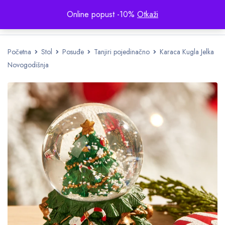
Online popust -10%
Otkaži
Početna
Stol
Posuđe
Tanjiri pojedinačno
Karaca Kugla Jelka
Novogodišnja