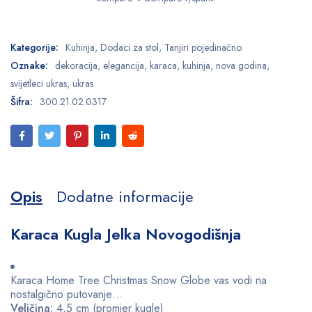
Kategorije:
Kuhinja
,
Dodaci za stol
,
Tanjiri pojedinačno
Oznake:
dekoracija
,
elegancija
,
karaca
,
kuhinja
,
nova godina
,
svijetleci ukras
,
ukras
Šifra:
300.21.02.0317
Opis
Dodatne informacije
Karaca Kugla Jelka Novogodišnja
Karaca Home Tree Christmas Snow Globe vas vodi na
nostalgično putovanje…
Veličina:
4,5 cm (promjer kugle)