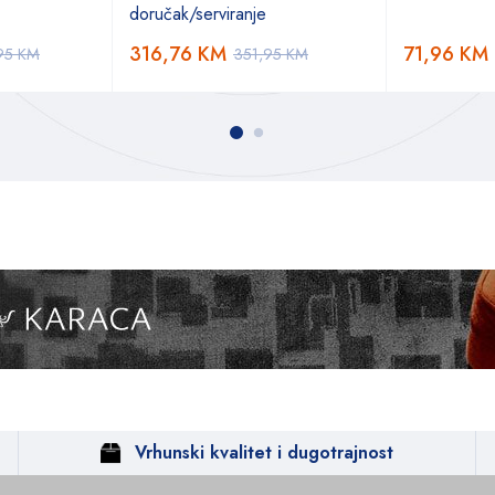
doručak/serviranje
316,76
KM
71,96
KM
95
KM
351,95
KM
Vrhunski kvalitet i dugotrajnost