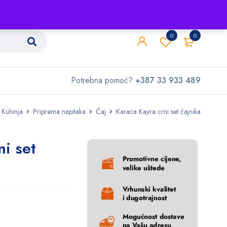
Shop
O nama
Kontakt
0
0
Potrebna pomoć?
+387 33 933 489
Kuhinja
Priprema napitaka
Čaj
Karaca Kayra crni set čajnika
ni set