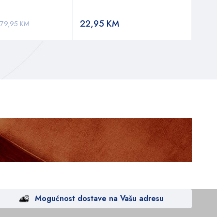
22,95
KM
6,2
79,95
KM
Mogućnost dostave na Vašu adresu