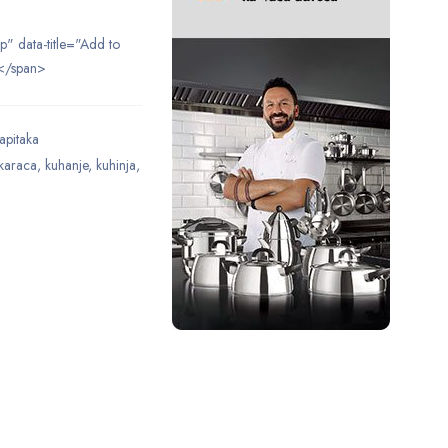
ip" data-title="Add to
</span>
apitaka
karaca
,
kuhanje
,
kuhinja
,