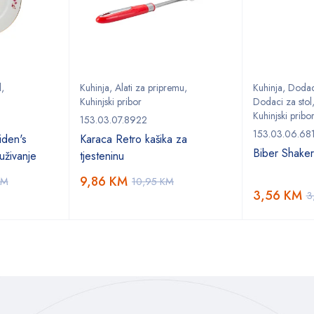
l
,
Kuhinja
,
Alati za pripremu
,
Kuhinja
,
Dodaci
Kuhinjski pribor
Dodaci za stol
Kuhinjski pribo
153.03.07.8922
153.03.06.68
den's
Karaca Retro kašika za
Biber Shake
uživanje
tjesteninu
9,86
KM
KM
10,95
KM
3,56
KM
3