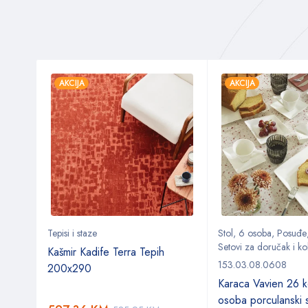
AKCIJA
AKCIJA
Tepisi i staze
Stol
,
6 osoba
,
Posuđe
Setovi za doručak i ko
Kašmir Kadife Terra Tepih
153.03.08.0608
200x290
a
Karaca Vavien 26 
osoba porculanski 