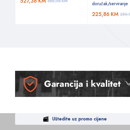
527,36
KM
585,95
KM
doručak/serviranje
225,86
KM
250,
Uštedite uz promo cijene