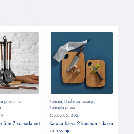
AKC
 za pripremu
,
Kuhinja
,
Daska za rezanje
,
Kuhin
r
Kuhinjski pribor
Kuhinj
19
153.03.06.1302
153.0
h Star 7 komada set
Karaca Karya 2 komada - daska
Kara
e
za rezanje
avok