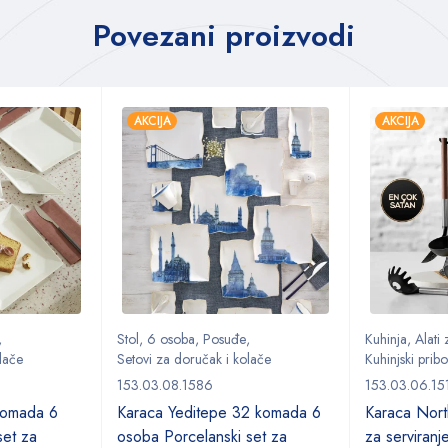
Povezani proizvodi
AKCIJA
AKCIJA
,
Stol
,
6 osoba
,
Posuđe
,
Kuhinja
,
Alati
lače
Setovi za doručak i kolače
Kuhinjski pribo
153.03.08.1586
153.03.06.15
komada 6
Karaca Yeditepe 32 komada 6
Karaca Nort
set za
osoba Porcelanski set za
za serviranj