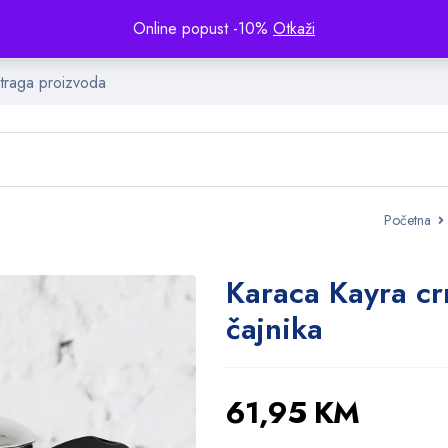
Online popust -10%
Otkaži
Početna
Karaca Kayra cr
čajnika
61,95
KM