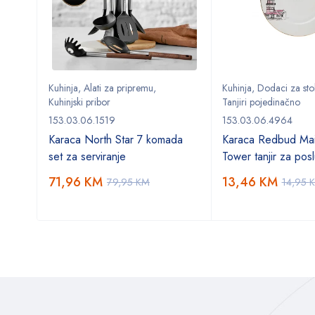
Kuhinja
,
Alati za pripremu
,
Kuhinja
,
Dodaci za sto
Kuhinjski pribor
Tanjiri pojedinačno
153.03.06.1519
153.03.06.4964
Karaca North Star 7 komada
Karaca Redbud Mai
set za serviranje
Tower tanjir za posl
71,96
KM
13,46
KM
79,95
KM
14,95