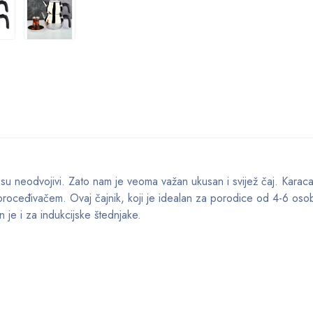
 su neodvojivi. Zato nam je veoma važan ukusan i svijež čaj. Karac
oproceđivačem. Ovaj čajnik, koji je idealan za porodice od 4-6 oso
n je i za indukcijske štednjake.