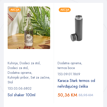
AKCIJA
AKCIJA
Kuhinja
,
Dodaci za stol
,
Dodatna oprema
,
Dodaci za stol
,
termos boce
Dodatna oprema
,
153.09.01.1869
Kuhinjski pribor
,
Set za začine
,
Karaca Stark termos od
Stol
nehrđajućeg čelika
153.03.06.6802
50,36
KM
Sol shaker 100ml
55,95
KM