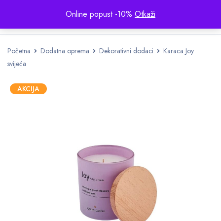
Online popust -10%
Otkaži
Početna
Dodatna oprema
Dekorativni dodaci
Karaca Joy
svijeća
AKCIJA