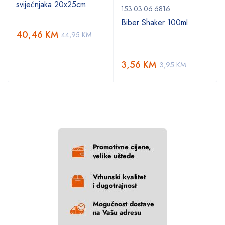
svijećnjaka 20x25cm
153.03.06.6816
Biber Shaker 100ml
40,46
KM
44,95
KM
3,56
KM
3,95
KM