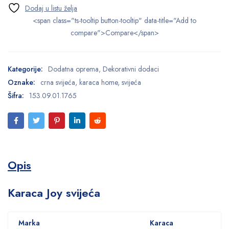
<span class="ts-tooltip button-tooltip" data-title="Add to
compare">Compare</span>
Kategorije:
Dodatna oprema
,
Dekorativni dodaci
Oznake:
crna svijeća
,
karaca home
,
svijeća
Šifra:
153.09.01.1765
Opis
Karaca Joy svijeća
Marka
Karaca