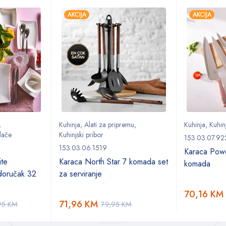
AKCIJA
AKCIJA
,
Kuhinja
,
Alati za pripremu
,
Kuhinja
,
Kuhinj
lače
Kuhinjski pribor
153.03.07.92
153.03.06.1519
Karaca Powe
ite
Karaca North Star 7 komada set
komada
 doručak 32
za serviranje
70,16
KM
71,96
KM
95
KM
79,95
KM