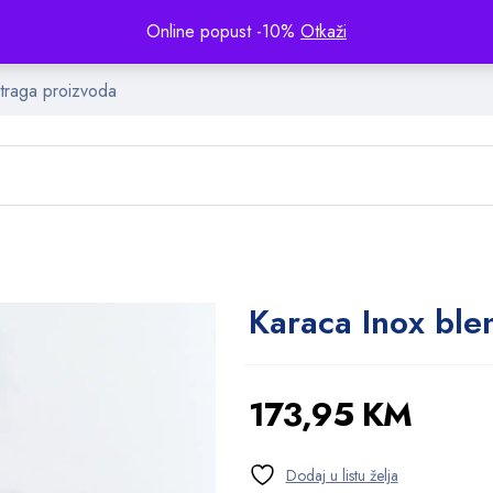
Online popust -10%
Otkaži
Karaca Inox ble
173,95
KM