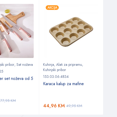
AKCIJA
AKC
ski pribor
,
Set noževa
Kuhinja
,
Alati za pripremu
,
Kuhin
Kuhinjski pribor
25
153.0
153.03.06.4834
r set noževa od 5
Karac
Karaca kalup za mafine
21,
77,95
KM
44,96
KM
49,95
KM