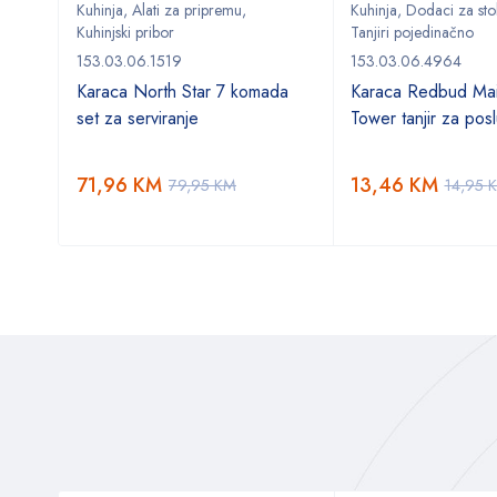
Kuhinja
,
Alati za pripremu
,
Kuhinja
,
Dodaci za sto
ma
,
Kuhinjski pribor
Tanjiri pojedinačno
,
Stol
153.03.06.1519
153.03.06.4964
Karaca North Star 7 komada
Karaca Redbud Mai
set za serviranje
Tower tanjir za posl
71,96
KM
13,46
KM
79,95
KM
14,95