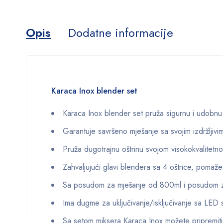
Opis
Dodatne informacije
Karaca Inox blender set
Karaca Inox blender set pruža sigurnu i udobnu
Garantuje savršeno mješanje sa svojim izdržlj
Pruža dugotrajnu oštrinu svojom visokokvalitetn
Zahvaljujući glavi blendera sa 4 oštrice, pomaž
Sa posudom za mješanje od 800ml i posudom z
Ima dugme za uključivanje/isključivanje sa LED 
Sa setom miksera Karaca Inox možete pripremiti