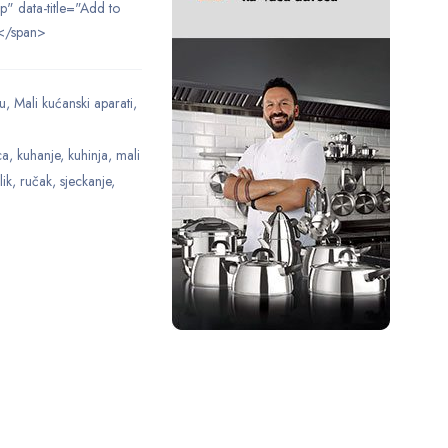
ip" data-title="Add to
</span>
u
,
Mali kućanski aparati
,
ca
,
kuhanje
,
kuhinja
,
mali
lik
,
ručak
,
sjeckanje
,