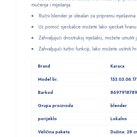
mućenja i miješanja.
Ručni blender je idealan za pripremu mješavina
Uz pomoć sjeckalice možete lako sjeckati hranu ka
Zahvaljujući dvostrukoj mješalici, možete umutiti
Zahvaljujući turbo funkciji, lako možete usitniti h
Brand
Karaca
Model br.
153.03.06.17
Barkod
869791878
Grupa proizvoda
blender
porijeklo
Lokalno
Veličina paketa
Dužina: 28 c