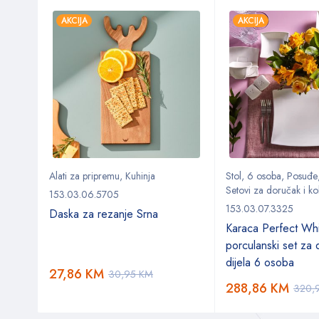
AKCIJA
AKCIJA
ol
Alati za pripremu
,
Kuhinja
Stol
,
6 osoba
,
Posuđe
Setovi za doručak i ko
153.03.06.5705
153.03.07.3325
Daska za rezanje Srna
Karaca Perfect Wh
porculanski set za
dijela 6 osoba
27,86
KM
30,95
KM
288,86
KM
320,