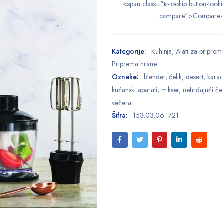
<span class="ts-tooltip button-toolt
compare">Compare
Kategorije:
Kuhinja
,
Alati za priprem
Priprema hrane
Oznake:
blender
,
čelik
,
desert
,
kara
kućanski aparati
,
mikser
,
nehrđajući če
večera
Šifra:
153.03.06.1721