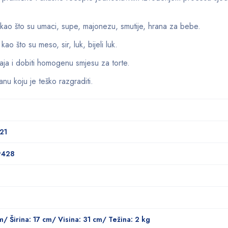
 kao što su umaci, supe, majonezu, smutije, hrana za bebe.
o što su meso, sir, luk, bijeli luk.
 jaja i dobiti homogenu smjesu za torte.
ranu koju je teško razgraditi.
21
9428
m/ Širina: 17 cm/ Visina: 31 cm/ Težina: 2 kg