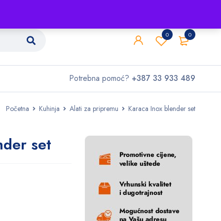
Shop
O nama
Kontakt
0
0
Potrebna pomoć?
+387 33 933 489
Početna
Kuhinja
Alati za pripremu
Karaca Inox blender set
nder set