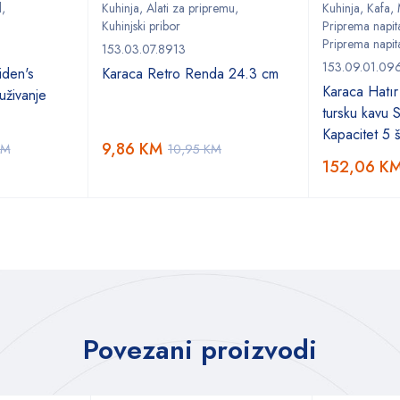
l
,
Kuhinja
,
Alati za pripremu
,
Kuhinja
,
Kafa
,
Kuhinjski pribor
Priprema napit
Priprema napit
153.03.07.8913
153.09.01.09
den's
Karaca Retro Renda 24.3 cm
Karaca Hatır
uživanje
tursku kavu 
Kapacitet 5 š
9,86
KM
KM
10,95
KM
152,06
K
Povezani proizvodi