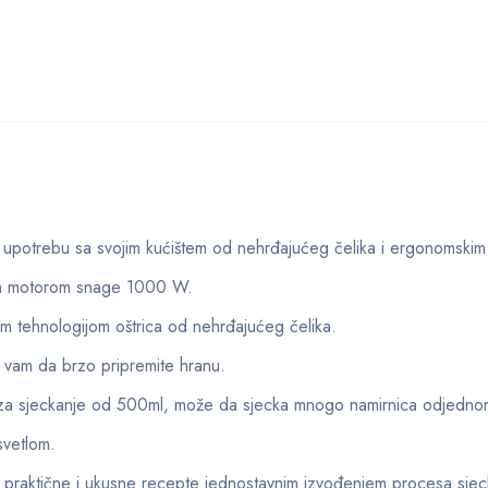
 upotrebu sa svojim kućištem od nehrđajućeg čelika i ergonomskim
ivim motorom snage 1000 W.
om tehnologijom oštrica od nehrđajućeg čelika.
e vam da brzo pripremite hranu.
a sjeckanje od 500ml, može da sjecka mnogo namirnica odjedno
svetlom.
 praktične i ukusne recepte jednostavnim izvođenjem procesa sjec