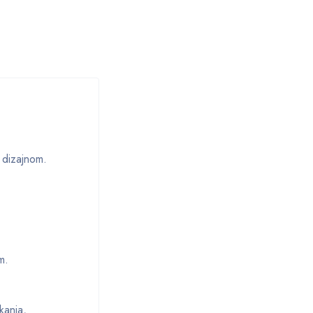
 dizajnom.
m.
kanja,