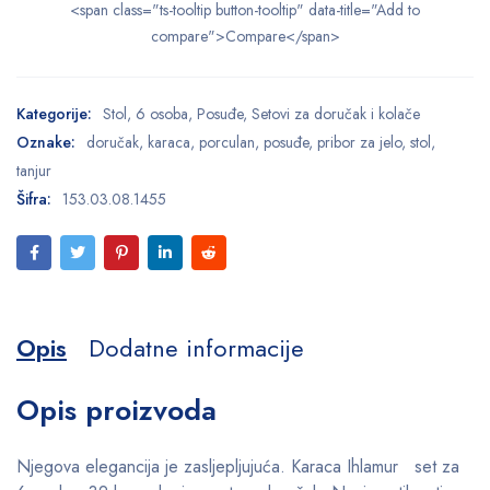
<span class="ts-tooltip button-tooltip" data-title="Add to
compare">Compare</span>
Kategorije:
Stol
,
6 osoba
,
Posuđe
,
Setovi za doručak i kolače
Oznake:
doručak
,
karaca
,
porculan
,
posuđe
,
pribor za jelo
,
stol
,
tanjur
Šifra:
153.03.08.1455
Opis
Dodatne informacije
Opis proizvoda
Njegova elegancija je zasljepljujuća. Karaca Ihlamur
set za