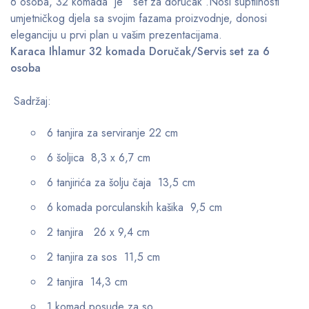
6 osoba, 32 komada je set za doručak .Nosi suptilnosti
umjetničkog djela sa svojim fazama proizvodnje, donosi
eleganciju u prvi plan u vašim prezentacijama.
Karaca Ihlamur 32 komada Doručak/Servis set za 6
osoba
Sadržaj:
6 tanjira za serviranje 22 cm
6 šoljica 8,3 x 6,7 cm
6 tanjirića za šolju čaja 13,5 cm
6 komada porculanskih kašika 9,5 cm
2 tanjira 26 x 9,4 cm
2 tanjira za sos 11,5 cm
2 tanjira 14,3 cm
1 komad posude za so