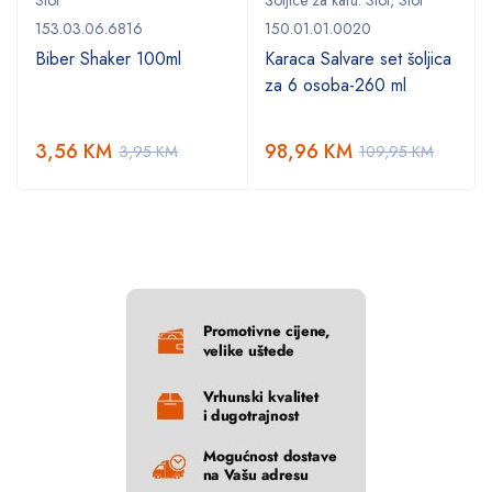
153.03.06.6816
150.01.01.0020
Biber Shaker 100ml
Karaca Salvare set šoljica
za 6 osoba-260 ml
3,56
KM
98,96
KM
3,95
KM
109,95
KM