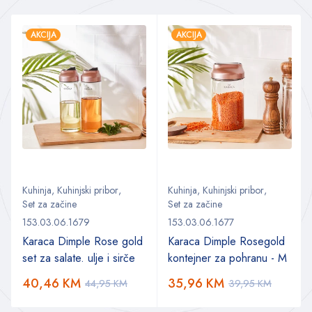
AKCIJA
AKCIJA
Kuhinja
,
Kuhinjski pribor
,
Kuhinja
,
Kuhinjski pribor
,
Set za začine
Set za začine
153.03.06.1679
153.03.06.1677
Karaca Dimple Rose gold
Karaca Dimple Rosegold
set za salate. ulje i sirče
kontejner za pohranu - M
40,46
KM
35,96
KM
44,95
KM
39,95
KM