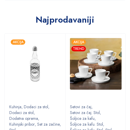
Najprodavaniji
AKCIJA
AKCIJA
TREND
Kuhinja
,
Dodaci za stol
,
Setovi za čaj
,
Dodaci za stol
,
Setovi za čaj. Stol
,
Dodatna oprema
,
Šoljice za kafu
,
,
Kuhinjski pribor
,
Set za začine
,
Šoljice za kafu. Stol
,
Stol
Šoljice za kafu. Stol
,
Stol