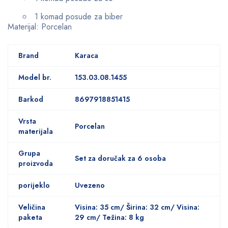
1 komad posude za biber
Materijal: Porcelan
Brand
Karaca
Model br.
153.03.08.1455
Barkod
8697918851415
Vrsta
Porcelan
materijala
Grupa
Set za doručak za 6 osoba
proizvoda
porijeklo
Uvezeno
Veličina
Visina: 35 cm/ Širina: 32 cm/ Visina:
paketa
29 cm/ Težina: 8 kg