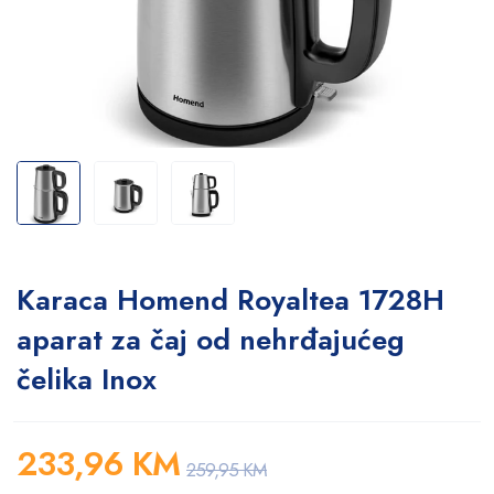
Karaca Homend Royaltea 1728H
aparat za čaj od nehrđajućeg
čelika Inox
233,96
KM
259,95
KM