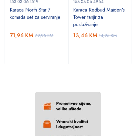
153.03.06.1519
153.03.06.4964
Karaca North Star 7
Karaca Redbud Maiden's
komada set za serviranje
Tower tanjir za
posluživanje
71,96
KM
13,46
KM
79,95
KM
14,95
KM