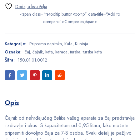
<span class="ts-tooltip button-tooltip" data-title="Add to
compare">Compare</span>
Kategorije:
Priprema napitaka
,
Kafa
,
Kuhinja
Oznake:
čaj
,
čajnik
,
kafa
,
karaca
,
turska
,
turska kafa
Šifra:
150.01.01.0012
Opis
Čajnik od nehrđajućeg čelika vašeg aparata za čaj predstavlja
i zdravlje i okus. S kapacitetom od 0,95 litara, lako možete
pripremiti dovoljno čaja za 7-8 osoba. Svaki detalj je pažljivo