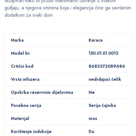
dizajniran kako bi pružio maksimalno uživanje u svakom
gutljaju, a njegova smirena boja i elegancija čine ga savršenim
dodatkom za svaki dom.
Marka
Karaca
Model br.
150.01.01.0012
Crtični kod
8683372089686
Vrsta infuzera
nedrđajući čelik
Opskrba rezervnim dijelovima
Ne
Posebna serija
Serija čajnika
Materijal
inox
Korištenje indukcije
Da