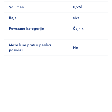
Volumen
0,95l
Boja
siva
Povezane kategorije
Čajnik
Može li se prati u perilici
Ne
posuđa?