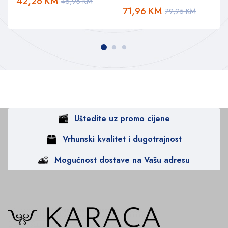
42,26
KM
46,95
KM
71,96
KM
79,95
KM
Uštedite uz promo cijene
Vrhunski kvalitet i dugotrajnost
Mogućnost dostave na Vašu adresu