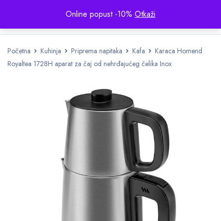
Online popust -10%
Otkaži
Početna
Kuhinja
Priprema napitaka
Kafa
Karaca Homend
Royaltea 1728H aparat za čaj od nehrđajućeg čelika Inox