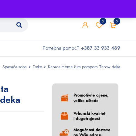
Shop
O nama
Kontakt
0
0
Potrebna pomoć?
+387 33 933 489
Spavaća soba
Deke
Karaca Home žuta pompom Throw deka
ta
deka