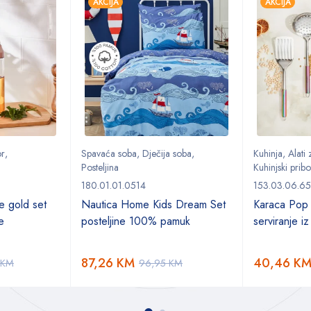
AKCIJA
AKCIJA
or
,
Spavaća soba
,
Dječija soba
,
Kuhinja
,
Alati
Posteljina
Kuhinjski pribo
180.01.01.0514
153.03.06.65
e gold set
Nautica Home Kids Dream Set
Karaca Pop 
če
posteljine 100% pamuk
serviranje iz
87,26
KM
40,46
K
KM
96,95
KM