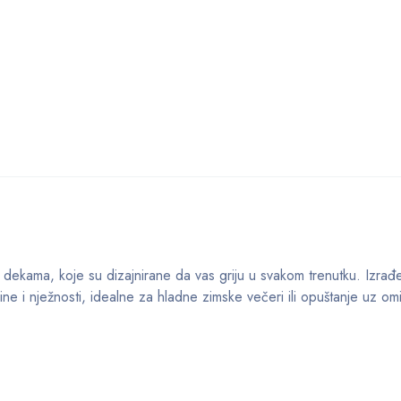
m dekama, koje su dizajnirane da vas griju u svakom trenutku. Izra
ne i nježnosti, idealne za hladne zimske večeri ili opuštanje uz omil