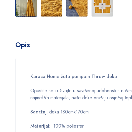
Opis
Karaca Home žuta pompom Throw deka
Opustite se i uživajte u savršenoj udobnosti s naši
najmekših materijala, naše deke pružaju osjećaj topli
Sadržaj:
deka 130cmx170cm
Materijal:
100% poliester