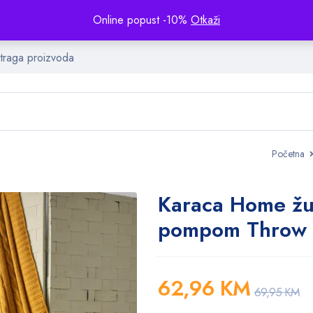
Online popust -10%
Otkaži
Početna
Karaca Home žu
pompom Throw 
62,96
KM
69,95
KM