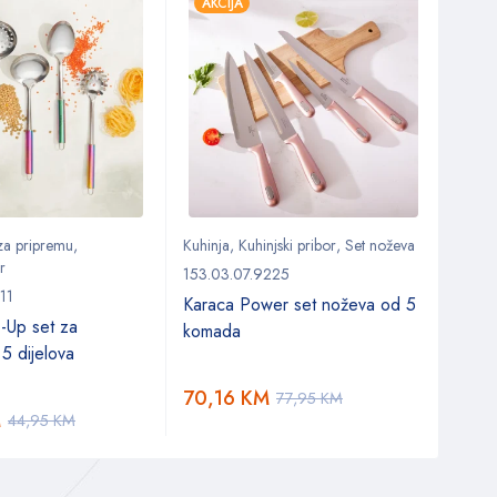
AKCIJA
AKC
 za pripremu
,
Kuhinja
,
Kuhinjski pribor
,
Set noževa
Kuhin
r
Kuhinj
153.03.07.9225
11
153.0
Karaca Power set noževa od 5
-Up set za
Kara
komada
 5 dijelova
kašik
70,16
KM
77,95
KM
M
8,9
44,95
KM