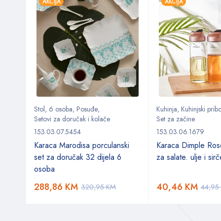
AKCIJA
AKCIJA
Stol
,
6 osoba
,
Posuđe
,
Kuhinja
,
Kuhinjski prib
Setovi za doručak i kolače
Set za začine
153.03.07.5454
153.03.06.1679
rana
Karaca Marodisa porculanski
Karaca Dimple Ros
set za doručak 32 dijela 6
za salate. ulje i sir
osoba
288,86
KM
40,46
KM
320,95
KM
44,95