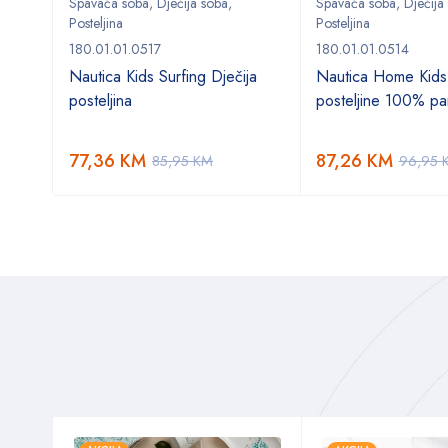
Spavaća soba
,
Dječija soba
,
Spavaća soba
,
Dječija
Posteljina
Posteljina
180.01.01.0517
180.01.01.0514
o
Nautica Kids Surfing Dječija
Nautica Home Kids
posteljina
posteljine 100% p
77,36
KM
87,26
KM
85,95
KM
96,95