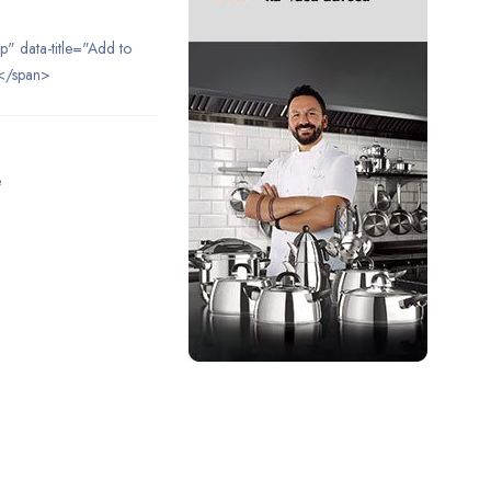
ip" data-title="Add to
</span>
e