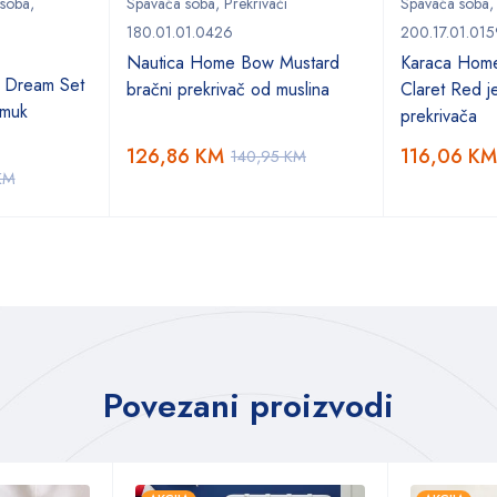
 soba
,
Spavaća soba
,
Prekrivači
Spavaća soba
180.01.01.0426
200.17.01.015
Nautica Home Bow Mustard
Karaca Hom
 Dream Set
bračni prekrivač od muslina
Claret Red je
amuk
prekrivača
126,86
KM
116,06
KM
140,95
KM
KM
Povezani proizvodi