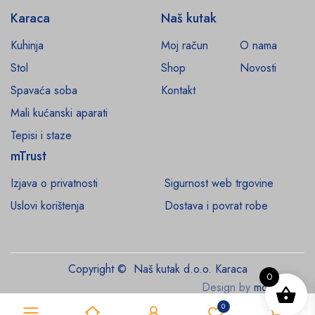
Karaca
Naš kutak
Kuhinja
Moj račun
O nama
Stol
Shop
Novosti
Spavaća soba
Kontakt
Mali kućanski aparati
Tepisi i staze
mTrust
Izjava o privatnosti
Sigurnost web trgovine
Uslovi korištenja
Dostava i povrat robe
Copyright © Naš kutak d.o.o. Karaca
0
Design by
monroe.ba
0
0