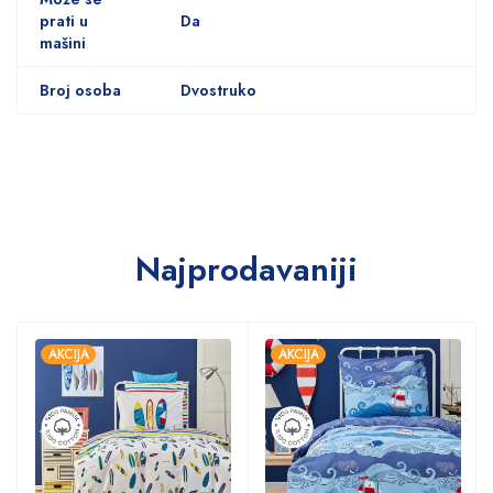
prati u
Da
mašini
Broj osoba
Dvostruko
Najprodavaniji
AKCIJA
AKCIJA