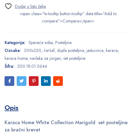
<span class="ts-tooltip button-tooltip" data-title="Add to
compare">Compare</span>
Kategorije:
Spavaća soba
,
Posteljina
Oznake:
200x220
,
čaršaf
,
dupla posteljina
,
jastucnica
,
karaca
,
karaca home
,
navlaka za jorgan
,
set posteljine
Šifra:
200.18.01.0644
Opis
Karaca Home White Collection Marigold set posteljine
za bračni krevet