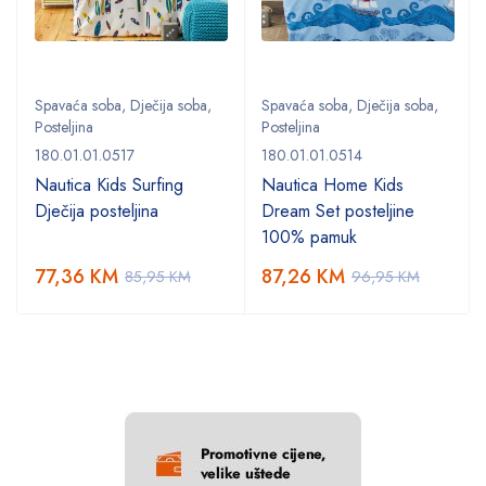
Spavaća soba
,
Dječija soba
,
Spavaća soba
,
Dječija soba
,
Posteljina
Posteljina
180.01.01.0517
180.01.01.0514
Nautica Kids Surfing
Nautica Home Kids
Dječija posteljina
Dream Set posteljine
100% pamuk
77,36
KM
87,26
KM
85,95
KM
96,95
KM